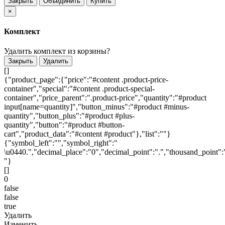
Закрыть
Объединить
Купить
×
Комплект
Удалить комплект из корзины?
Закрыть
Удалить
[]
{"product_page":{"price":"#content .product-price-
container","special":"#content .product-special-
container","price_parent":".product-price","quantity":"#product
input[name=quantity]","button_minus":"#product #minus-
quantity","button_plus":"#product #plus-
quantity","button":"#product #button-
cart","product_data":"#content #product"},"list":""}
{"symbol_left":"","symbol_right":"
\u0440.","decimal_place":"0","decimal_point":".","thousand_point":
"}
[]
0
false
false
true
Удалить
Изменить