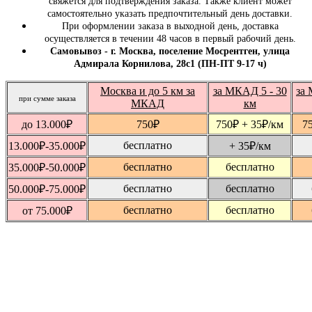
свяжется для подтверждения заказа. Также клиент может
самостоятельно указать предпочтительный день доставки.
При оформлении заказа в выходной день, доставка
осуществляется в течении 48 часов в первый рабочий день.
Самовывоз - г. Москва, поселение Мосрентген, улица
Адмирала Корнилова, 28с1 (ПН-ПТ 9-17 ч)
Москва и до 5 км за
за МКАД 5 - 30
за 
при сумме заказа
МКАД
км
до 13.000
₽
750
₽
750
₽
+ 35
₽
/км
7
бесплатно
13.000
₽
-35.000
₽
+ 35
₽
/км
бесплатно
бесплатно
35.000
₽
-50.000
₽
бесплатно
бесплатно
50.000
₽
-75.000
₽
бесплатно
бесплатно
от 75.000
₽