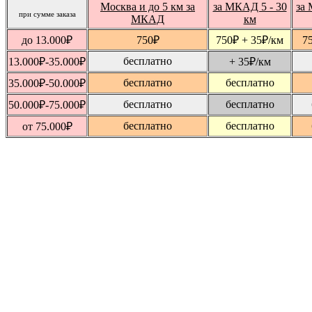
Москва и до 5 км за
за МКАД 5 - 30
за 
при сумме заказа
МКАД
км
до 13.000
₽
750
₽
750
₽
+ 35
₽
/км
7
бесплатно
13.000
₽
-35.000
₽
+ 35
₽
/км
бесплатно
бесплатно
35.000
₽
-50.000
₽
бесплатно
бесплатно
50.000
₽
-75.000
₽
бесплатно
бесплатно
от 75.000
₽