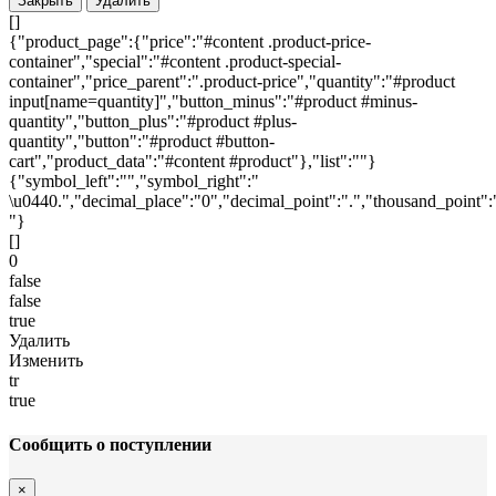
Закрыть
Удалить
[]
{"product_page":{"price":"#content .product-price-
container","special":"#content .product-special-
container","price_parent":".product-price","quantity":"#product
input[name=quantity]","button_minus":"#product #minus-
quantity","button_plus":"#product #plus-
quantity","button":"#product #button-
cart","product_data":"#content #product"},"list":""}
{"symbol_left":"","symbol_right":"
\u0440.","decimal_place":"0","decimal_point":".","thousand_point":
"}
[]
0
false
false
true
Удалить
Изменить
tr
true
Сообщить о поступлении
×