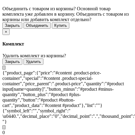
Объединить с товаром из корзины?
Основной товар
комплекта уже добавлен в корзину. Объединить с товаром из
корзины или добавить комплект отдельно?
Закрыть
Объединить
Купить
×
Комплект
Удалить комплект из корзины?
Закрыть
Удалить
[]
{"product_page":{"price":"#content .product-price-
container","special":"#content .product-special-
container","price_parent":".product-price","quantity":"#product
input[name=quantity]","button_minus":"#product #minus-
quantity","button_plus":"#product #plus-
quantity","button":"#product #button-
cart","product_data":"#content #product"},"list":""}
{"symbol_left":"","symbol_right":"
\u0440.","decimal_place":"0","decimal_point":".","thousand_point":
"}
[]
0