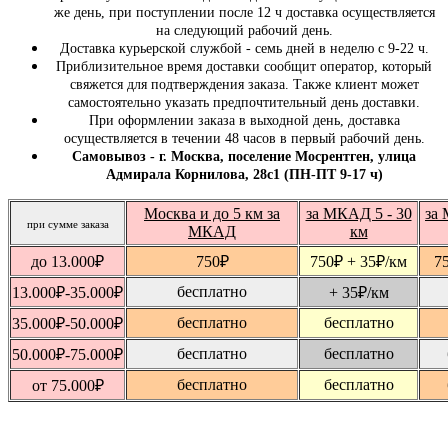
же день, при поступлении после 12 ч доставка осуществляется
на следующий рабочий день.
Доставка курьерской службой - семь дней в неделю с 9-22 ч.
Приблизительное время доставки сообщит оператор, который
свяжется для подтверждения заказа. Также клиент может
самостоятельно указать предпочтительный день доставки.
При оформлении заказа в выходной день, доставка
осуществляется в течении 48 часов в первый рабочий день.
Самовывоз - г. Москва, поселение Мосрентген, улица
Адмирала Корнилова, 28с1 (ПН-ПТ 9-17 ч)
Москва и до 5 км за
за МКАД 5 - 30
за 
при сумме заказа
МКАД
км
до 13.000
₽
750
₽
750
₽
+ 35
₽
/км
7
бесплатно
13.000
₽
-35.000
₽
+ 35
₽
/км
бесплатно
бесплатно
35.000
₽
-50.000
₽
бесплатно
бесплатно
50.000
₽
-75.000
₽
бесплатно
бесплатно
от 75.000
₽