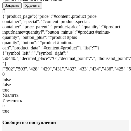
Закрыть
Удалить
[]
{"product_page":{"price":"#content .product-price-
container","special":"#content .product-special-
container","price_parent":".product-price","quantity":"#product
input[name=quantity]","button_minus":"#product #minus-
quantity","button_plus":"#product #plus-
quantity","button":"#product #button-
cart","product_data":"#content #product"},"list":""}
{"symbol_left":"","symbol_right":"
\u0440.","decimal_place":"0","decimal_point":".","thousand_point":
"}
["502","503","428","429","431","432","433","434","436","425","
0
false
false
true
Удалить
Изменить
tr
true
Сообщить о поступлении