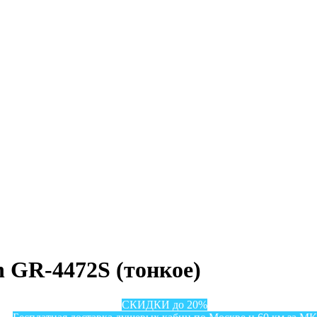
n GR-4472S (тонкое)
СКИДКИ до 20%