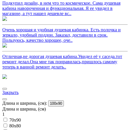
Подкупил дизайн, в нем что то космическое. Сама душевая
кабина навороченная и функциональная. Я ее увидел в
магазине, а тут нашел дешевле вс..
Очень хорошая и удобная душевая кабинка. Есть полочка и
зеркало, удобный поддон. Заказал, доставили в срок.
Пользуюсь, качество хорошее, оче..
Отличная,не дорогая душевая кабина.Увидел её у саседа.тот
ремонт делал.Она мне так понравилась,пришлось самому
теперь в ванной ремонт делать..
Закрыть
Длина и ширина, (см):
100x90
Длина и ширина, (см)
1
70x90
80x80