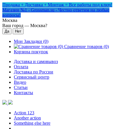
Продажа + Доставка + Монтаж = Все работы под ключ!
Магазин №1 - Grossman.su - Честно ответим на любые
вопросы!
Москва
Ваш город —
Москва
?
Мои Закладки (0)
Сравнение товаров (0)
Корзина покупок
Доставка и самовывоз
Оплата
Доставка по России
Сервисный центр
Видео
Статьи
Контакты
Action 123
Another action
Something else here