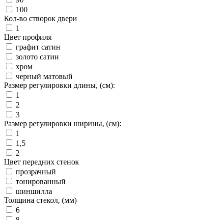
100
Кол-во створок двери
1
Цвет профиля
графит сатин
золото сатин
хром
черный матовый
Размер регулировки длины, (см):
1
2
3
Размер регулировки ширины, (см):
1
1,5
2
Цвет передних стенок
прозрачный
тонированный
шиншилла
Толщина стекол, (мм)
6
8