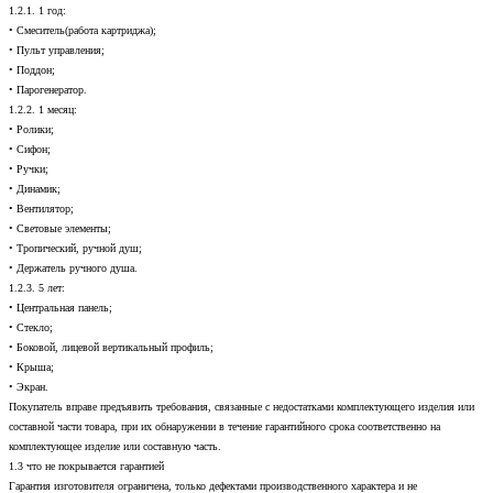
1.2.1. 1 год:
• Смеситель(работа картриджа);
• Пульт управления;
• Поддон;
• Парогенератор.
1.2.2. 1 месяц:
• Ролики;
• Сифон;
• Ручки;
• Динамик;
• Вентилятор;
• Световые элементы;
• Тропический, ручной душ;
• Держатель ручного душа.
1.2.3. 5 лет:
• Центральная панель;
• Стекло;
• Боковой, лицевой вертикальный профиль;
• Крыша;
• Экран.
Покупатель вправе предъявить требования, связанные с недостатками комплектующего изделия или
составной части товара, при их обнаружении в течение гарантийного срока соответственно на
комплектующее изделие или составную часть.
1.3 что не покрывается гарантией
Гарантия изготовителя ограничена, только дефектами производственного характера и не