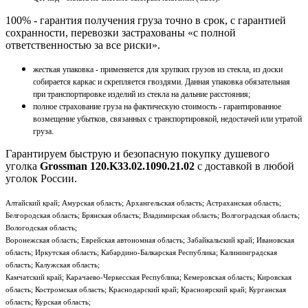
100% - гарантия получения груза точно в срок, с гарантией
сохранности, перевозки застрахованы «с полной
ответственностью за все риски».
жесткая упаковка - применяется для хрупких грузов из стекла, из доски
собирается каркас и скрепляется гвоздями. Данная упаковка обязательная
при транспортировке изделий из стекла на дальние расстояния;
полное страхование груза на фактическую стоимость - гарантированное
возмещение убытков, связанных с транспортировкой, недостачей или утратой
груза.
Гарантируем быструю и безопасную покупку душевого
уголка
Grossman 120.K33.02.1090.21.02
с доставкой в любой
уголок России.
Алтайский край; Амурская область; Архангельская область; Астраханская область;
Белгородская область; Брянская область; Владимирская область; Волгоградская область;
Вологодская область;
Воронежская область; Еврейская автономная область; Забайкальский край; Ивановская
область; Иркутская область; Кабардино-Балкарская Республика; Калининградская
область; Калужская область;
Камчатский край; Карачаево-Черкесская Республика; Кемеровская область; Кировская
область; Костромская область; Краснодарский край; Красноярский край; Курганская
область; Курская область;