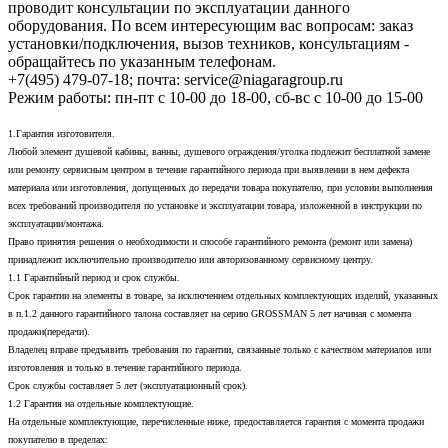
проводит консультации по эксплуатации данного
оборудования. По всем интересующим вас вопросам: заказ
установки/подключения, вызов техников, консультациям -
обращайтесь по указанным телефонам.
+7(495) 479-07-18; почта: service@niagaragroup.ru
Режим работы: пн-пт с 10-00 до 18-00, сб-вс с 10-00 до 15-00
1.Гарантия изготовителя.
Любой элемент душевой кабины, ванны, душевого ограждения/уголка подлежит бесплатной замене
или ремонту сервисным центром в течение гарантийного периода при выявлении в нем дефекта
материала или изготовления, допущенных до передачи товара покупателю, при условии выполнения
всех требований производителя по установке и эксплуатации товара, изложенной в инструкции по
эксплуатации/монтажа.
Право принятия решения о необходимости и способе гарантийного ремонта (ремонт или замена)
принадлежит исключительно производителю или авторизованному сервисному центру.
1.1 Гарантийный период и срок службы.
Срок гарантии на элементы в товаре, за исключением отдельных комплектующих изделий, указанных
в п.1.2 данного гарантийного талона составляет на серию GROSSMAN 5 лет начиная с момента
продажи(передачи).
Владелец вправе предъявить требования по гарантии, связанные только с качеством материалов или
изготовления и только в течение гарантийного периода.
Срок службы составляет 5 лет (эксплуатационный срок).
1.2 Гарантия на отдельные комплектующие.
На отдельные комплектующие, перечисленные ниже, предоставляется гарантия с момента продажи
покупателю в пределах: