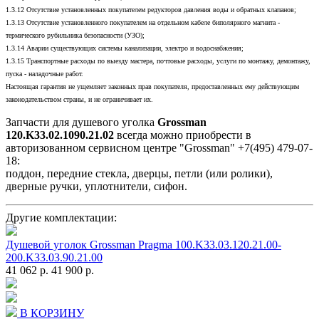
1.3.12 Отсутствие установленных покупателем редукторов давления воды и обратных клапанов;
1.3.13 Отсутствие установленного покупателем на отдельном кабеле биполярного магнита -
термического рубильника безопасности (УЗО);
1.3.14 Аварии существующих системы канализации, электро и водоснабжения;
1.3.15 Транспортные расходы по выезду мастера, почтовые расходы, услуги по монтажу, демонтажу,
пуска - наладочные работ.
Настоящая гарантия не ущемляет законных прав покупателя, предоставленных ему действующим
законодательством страны, и не ограничивает их.
Запчасти для душевого уголка
Grossman
120.K33.02.1090.21.02
всегда можно приобрести в
авторизованном сервисном центре "Grossman" +7(495) 479-07-
18:
поддон, передние стекла, дверцы, петли (или ролики),
дверные ручки, уплотнители, сифон.
Другие комплектации:
Душевой уголок Grossman Pragma 100.K33.03.120.21.00-
200.K33.03.90.21.00
41 062 р.
41 900 р.
В КОРЗИНУ