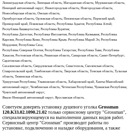
Ленинградская область; Липецкая область; Магаданская область; Мурманская область;
Ненецкий автономный округ; Нижегородская область; Новгородская область;
Новосибирская область; Омская область;
Оренбургская область; Орловская область; Пензенская область; Пермский край;
Приморский край; Псковская область; Республика Адыгея; Республика Алтай;
Республика Башкортостан; Республика Бурятия;
Республика Дагестан; Республика Ингушетия; Республика Калмыкия; Республика
Карелия; Республика Коми; Республика Крым; Республика Марий Эл; Республика
Мордовия; Республика Саха;
Республика Северная Осетия; Республика Татарстан; Республика Тыва; Республика
Хакасия; Ростовская область; Рязанская область; Самарская область; Санкт-Петербург;
Саратовская область;
Сахалинская область; Свердловская область; Севастополь; Смоленская область;
Ставропольский край; Тамбовская область; Тверская область; Томская область; Тульская
область; Тюменская область;
Удмуртская Республика; Ульяновская область; Хабаровский край; Ханты-Мансийский
автономный округ; Челябинская область; Чеченская Республика; Чувашская Республика;
Чукотский автономный округ;
Ямало-Ненецкий автономный округ; Ярославская область.
Советуем доверять установку душевого уголка
Grossman
120.K33.02.1090.21.02
только сервисному центру "Grossman",
специализирующемуся на выполнении данных видов работ.
Сервисный центр "Grossman" производит работы по
установке, подключению и наладке оборудования, а также