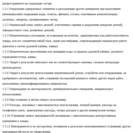
распространяется на следующие случаи:
1.3.1 Разрушение одноразовых элементов и расходование других материалов при выполнении
монтажа(шланги подведения воды, хомуты, фитинги, уголки, пластиковые комплектующие,
дозаторы, саморезы, хромированные части);
1.3.2 Нормальный износ любых деталей, естественное старение и разрушение покрытие деталей,
лакокрасочного слоя, резиновых деталей;
1.3.3 Незначительные отклонения, не влияющие на качество, характеристики или работоспособность
товара, или его элементов(слабый шум, скрип или вибрация, сопровождающие нормальную работу
агрегатов и систем душевой кабины, ванны).
1.3.4 Незначительное просачивание или попадание воды за пределы душевой кабины, душевого
ограждения/уголка, ванны;
1.3.5 Ущерб в результате неполного или не соответствующего монтажа, согласно инструкции
производителя;
1.3.6 Ущерб в результате использования неоригинальной детали, устройства или оборудования, не
одобренного изготовителем, либо устранение последствий ремонта и любых других видов работ,
выполненных неквалифицированным специалистом;
1.3.7 Повреждения по неосторожности, пренебрежительного обращения, неправильного
использования;
1.3.8 При установке в местах общего пользования;
1.3.9 Расходы, связанные с невозможностью использования, потерей времени, расходы на
телефонную связь, транспортные расходы, потеря доходов и другие коммерческие потери;
1.3.10 Устранение любых неисправностей связанными с самостоятельным конструктивным
изменением в товаре;
1.3.11 Неисправности и их последствия, возникшие в результате несвоевременного устранения других
неисправностей после их обнаружения;