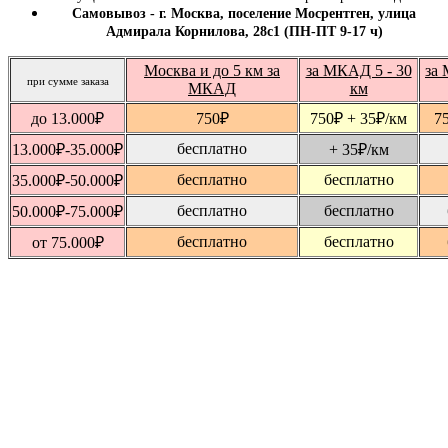
Самовывоз - г. Москва, поселение Мосрентген, улица
Адмирала Корнилова, 28с1 (ПН-ПТ 9-17 ч)
Москва и до 5 км за
за МКАД 5 - 30
за 
при сумме заказа
МКАД
км
до 13.000
₽
750
₽
750
₽
+ 35
₽
/км
7
бесплатно
13.000
₽
-35.000
₽
+ 35
₽
/км
бесплатно
бесплатно
35.000
₽
-50.000
₽
бесплатно
бесплатно
50.000
₽
-75.000
₽
бесплатно
бесплатно
от 75.000
₽