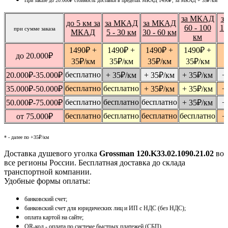
При заказе до 20.000₽ стоимость доставки в пределах МКАД 1490₽, за МКАД
+ 35
₽
/км
за МКАД
з
до 5 км за
за МКАД
за МКАД
60 - 100
10
при сумме заказа
МКАД
5 - 30 км
30 - 60 км
км
1490
₽
+
1490
₽
+
1490
₽
+
1490
₽
+
1
до 20.000
₽
35
₽
/км
35
₽
/км
35
₽
/км
35
₽
/км
бесплатно
20.000
₽
-35.000
₽
+ 35
₽
/км
+ 35
₽
/км
+ 35
₽
/км
+
бесплатно
бесплатно
35.000
₽
-50.000
₽
+ 35
₽
/км
+ 35
₽
/км
+
бесплатно
бесплатно
бесплатно
50.000
₽
-75.000
₽
+ 35
₽
/км
+
бесплатно
бесплатно
бесплатно
бесплатно
от 75.000
₽
+
* - далее по +35₽/км
Доставка душевого уголка
Grossman 120.K33.02.1090.21.02
во
все регионы России. Бесплатная доставка до склада
транспортной компании.
Удобные формы оплаты:
банковский счет;
банковский счет для юридических лиц и ИП с НДС (без НДС);
оплата картой на сайте;
QR-код - оплата по системе быстрых платежей (СБП).