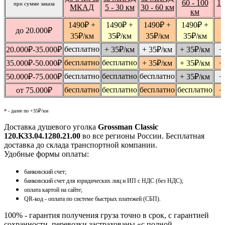
60 - 100
10
при сумме заказа
МКАД
5 - 30 км
30 - 60 км
км
1490
₽
+
1490
₽
+
1490
₽
+
1490
₽
+
1
до 20.000
₽
35
₽
/км
35
₽
/км
35
₽
/км
35
₽
/км
бесплатно
20.000
₽
-35.000
₽
+ 35
₽
/км
+ 35
₽
/км
+ 35
₽
/км
+
бесплатно
бесплатно
35.000
₽
-50.000
₽
+ 35
₽
/км
+ 35
₽
/км
+
бесплатно
бесплатно
бесплатно
50.000
₽
-75.000
₽
+ 35
₽
/км
+
бесплатно
бесплатно
бесплатно
бесплатно
от 75.000
₽
+
* - далее по +35₽/км
Доставка душевого уголка
Grossman Classic
120.K33.04.1280.21.00
во все регионы России. Бесплатная
доставка до склада транспортной компании.
Удобные формы оплаты:
банковский счет;
банковский счет для юридических лиц и ИП с НДС (без НДС);
оплата картой на сайте;
QR-код - оплата по системе быстрых платежей (СБП).
100% - гарантия получения груза точно в срок, с гарантией
сохранности, перевозки застрахованы «с полной