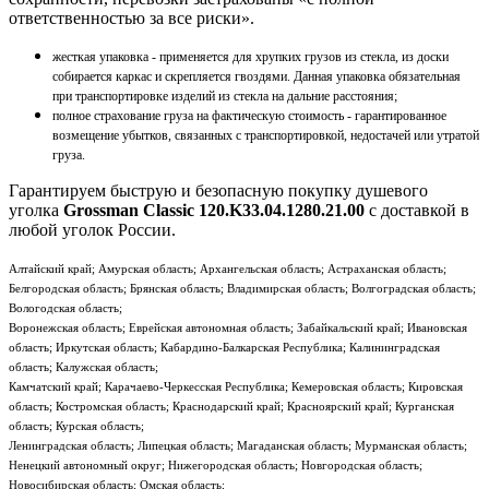
ответственностью за все риски».
жесткая упаковка - применяется для хрупких грузов из стекла, из доски
собирается каркас и скрепляется гвоздями. Данная упаковка обязательная
при транспортировке изделий из стекла на дальние расстояния;
полное страхование груза на фактическую стоимость - гарантированное
возмещение убытков, связанных с транспортировкой, недостачей или утратой
груза.
Гарантируем быструю и безопасную покупку душевого
уголка
Grossman Classic 120.K33.04.1280.21.00
с доставкой в
любой уголок России.
Алтайский край; Амурская область; Архангельская область; Астраханская область;
Белгородская область; Брянская область; Владимирская область; Волгоградская область;
Вологодская область;
Воронежская область; Еврейская автономная область; Забайкальский край; Ивановская
область; Иркутская область; Кабардино-Балкарская Республика; Калининградская
область; Калужская область;
Камчатский край; Карачаево-Черкесская Республика; Кемеровская область; Кировская
область; Костромская область; Краснодарский край; Красноярский край; Курганская
область; Курская область;
Ленинградская область; Липецкая область; Магаданская область; Мурманская область;
Ненецкий автономный округ; Нижегородская область; Новгородская область;
Новосибирская область; Омская область;