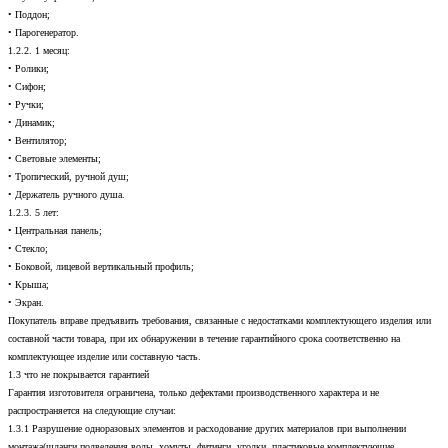
• Поддон;
• Парогенератор.
1.2.2. 1 месяц:
• Ролики;
• Сифон;
• Ручки;
• Динамик;
• Вентилятор;
• Световые элементы;
• Тропический, ручной душ;
• Держатель ручного душа.
1.2.3. 5 лет:
• Центральная панель;
• Стекло;
• Боковой, лицевой вертикальный профиль;
• Крыша;
• Экран.
Покупатель вправе предъявить требования, связанные с недостатками комплектующего изделия или
составной части товара, при их обнаружении в течение гарантийного срока соответственно на
комплектующее изделие или составную часть.
1.3 что не покрывается гарантией
Гарантия изготовителя ограничена, только дефектами производственного характера и не
распространяется на следующие случаи:
1.3.1 Разрушение одноразовых элементов и расходование других материалов при выполнении
монтажа(шланги подведения воды, хомуты, фитинги, уголки, пластиковые комплектующие,