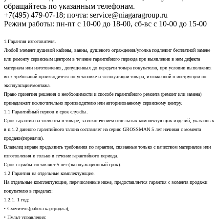
обращайтесь по указанным телефонам.
+7(495) 479-07-18; почта: service@niagaragroup.ru
Режим работы: пн-пт с 10-00 до 18-00, сб-вс с 10-00 до 15-00
1.Гарантия изготовителя.
Любой элемент душевой кабины, ванны, душевого ограждения/уголка подлежит бесплатной замене
или ремонту сервисным центром в течение гарантийного периода при выявлении в нем дефекта
материала или изготовления, допущенных до передачи товара покупателю, при условии выполнения
всех требований производителя по установке и эксплуатации товара, изложенной в инструкции по
эксплуатации/монтажа.
Право принятия решения о необходимости и способе гарантийного ремонта (ремонт или замена)
принадлежит исключительно производителю или авторизованному сервисному центру.
1.1 Гарантийный период и срок службы.
Срок гарантии на элементы в товаре, за исключением отдельных комплектующих изделий, указанных
в п.1.2 данного гарантийного талона составляет на серию GROSSMAN 5 лет начиная с момента
продажи(передачи).
Владелец вправе предъявить требования по гарантии, связанные только с качеством материалов или
изготовления и только в течение гарантийного периода.
Срок службы составляет 5 лет (эксплуатационный срок).
1.2 Гарантия на отдельные комплектующие.
На отдельные комплектующие, перечисленные ниже, предоставляется гарантия с момента продажи
покупателю в пределах:
1.2.1. 1 год:
• Смеситель(работа картриджа);
• Пульт управления;