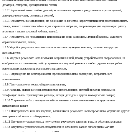
дозаторы, саморезы, хромированные части);
1.3.2 Нормальный износ любых деталей, естественное старение и разрушение покрытие деталей,
лакокрасочного слоя, резиновых деталей;
1.3.3 Незначительные отклонения, не влияющие на качество, характеристики или работоспособность
товара, или его элементов(слабый шум, скрип или вибрация, сопровождающие нормальную работу
агрегатов и систем душевой кабины, ванны).
1.3.4 Незначительное просачивание или попадание воды за пределы душевой кабины, душевого
ограждения/уголка, ванны;
1.3.5 Ущерб в результате неполного или не соответствующего монтажа, согласно инструкции
производителя;
1.3.6 Ущерб в результате использования неоригинальной детали, устройства или оборудования, не
одобренного изготовителем, либо устранение последствий ремонта и любых других видов работ,
выполненных неквалифицированным специалистом;
1.3.7 Повреждения по неосторожности, пренебрежительного обращения, неправильного
использования;
1.3.8 При установке в местах общего пользования;
1.3.9 Расходы, связанные с невозможностью использования, потерей времени, расходы на
телефонную связь, транспортные расходы, потеря доходов и другие коммерческие потери;
1.3.10 Устранение любых неисправностей связанными с самостоятельным конструктивным
изменением в товаре;
1.3.11 Неисправности и их последствия, возникшие в результате несвоевременного устранения других
неисправностей после их обнаружения;
1.3.12 Отсутствие установленных покупателем редукторов давления воды и обратных клапанов;
1.3.13 Отсутствие установленного покупателем на отдельном кабеле биполярного магнита -