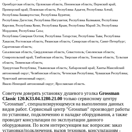
Оренбургская область; Орловская область; Пензенская область; Пермский край;
Приморский край; Псковская область; Республика Адыгея; Республика Алтай;
Республика Башкортостан; Республика Бурятия;
Республика Дагестан; Республика Ингушетия; Республика Калмыкия; Республика
Карелия; Республика Коми; Республика Крым; Республика Марий Эл; Республика
Мордовия; Республика Саха;
Республика Северная Осетия; Республика Татарстан; Республика Тыва; Республика
Хакасия; Ростовская область; Рязанская область; Самарская область; Санкт-Петербург;
Саратовская область;
Сахалинская область; Свердловская область; Севастополь; Смоленская область;
Ставропольский край; Тамбовская область; Тверская область; Томская область; Тульская
область; Тюменская область;
Удмуртская Республика; Ульяновская область; Хабаровский край; Ханты-Мансийский
автономный округ; Челябинская область; Чеченская Республика; Чувашская Республика;
Чукотский автономный округ;
Ямало-Ненецкий автономный округ; Ярославская область.
Советуем доверять установку душевого уголка
Grossman
Classic 120.K33.04.1280.21.00
только сервисному центру
"Grossman", специализирующемуся на выполнении данных
видов работ. Сервисный центр "Grossman" производит работы
по установке, подключению и наладке оборудования, а также
проводит консультации по эксплуатации данного
оборудования. По всем интересующим вас вопросам: заказ
установки/подключения, вызов техников, консультациям -