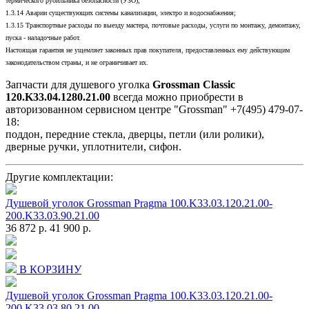
термического рубильника безопасности (УЗО);
1.3.14 Аварии существующих системы канализации, электро и водоснабжения;
1.3.15 Транспортные расходы по выезду мастера, почтовые расходы, услуги по монтажу, демонтажу,
пуска - наладочные работ.
Настоящая гарантия не ущемляет законных прав покупателя, предоставленных ему действующим
законодательством страны, и не ограничивает их.
Запчасти для душевого уголка
Grossman Classic
120.K33.04.1280.21.00
всегда можно приобрести в
авторизованном сервисном центре "Grossman" +7(495) 479-07-
18:
поддон, передние стекла, дверцы, петли (или ролики),
дверные ручки, уплотнители, сифон.
Другие комплектации:
Душевой уголок Grossman Pragma 100.K33.03.120.21.00-
200.K33.03.90.21.00
36 872 р.
41 900 р.
В КОРЗИНУ
Душевой уголок Grossman Pragma 100.K33.03.120.21.00-
200.K33.03.80.21.00