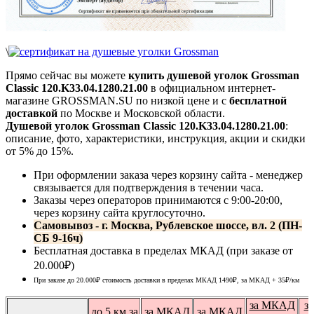
\
Прямо сейчас вы можете
купить душевой уголок Grossman
Classic 120.K33.04.1280.21.00
в официальном интернет-
магазине GROSSMAN.SU по низкой цене и с
бесплатной
доставкой
по Москве и Московской области.
Душевой уголок Grossman Classic 120.K33.04.1280.21.00
:
описание, фото, характеристики, инструкция, акции и скидки
от 5% до 15%.
При оформлении заказа через корзину сайта - менеджер
связывается для подтверждения в течении часа.
Заказы через операторов принимаются с 9:00-20:00,
через корзину сайта круглосуточно.
Самовывоз - г. Москва, Рублевское шоссе, вл. 2 (ПН-
СБ 9-16ч)
Бесплатная доставка в пределах МКАД (при заказе от
20.000₽)
При заказе до 20.000₽ стоимость доставки в пределах МКАД 1490₽, за МКАД
+ 35
₽
/км
за МКАД
з
до 5 км за
за МКАД
за МКАД