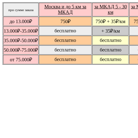
Москва и до 5 км за
за МКАД 5 - 30
за 
при сумме заказа
МКАД
км
до 13.000
₽
750
₽
750
₽
+ 35
₽
/км
7
бесплатно
13.000
₽
-35.000
₽
+ 35
₽
/км
бесплатно
бесплатно
35.000
₽
-50.000
₽
бесплатно
бесплатно
50.000
₽
-75.000
₽
бесплатно
бесплатно
от 75.000
₽