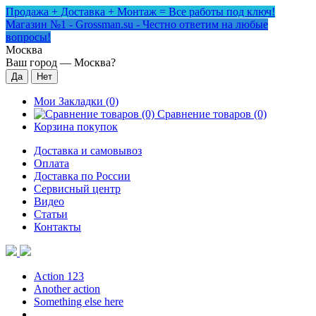
Продажа + Доставка + Монтаж = Все работы под ключ!
Магазин №1 - Grossman.su - Честно ответим на любые
вопросы!
Москва
Ваш город —
Москва
?
Мои Закладки (0)
Сравнение товаров (0)
Корзина покупок
Доставка и самовывоз
Оплата
Доставка по России
Сервисный центр
Видео
Статьи
Контакты
Action 123
Another action
Something else here