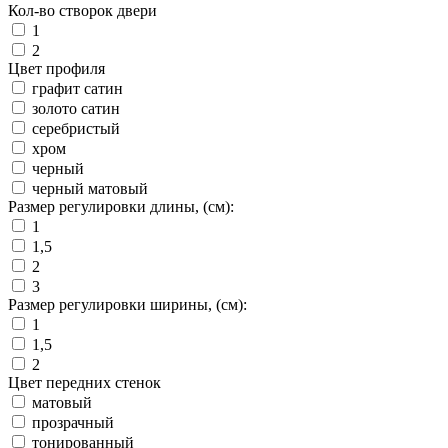
Кол-во створок двери
1
2
Цвет профиля
графит сатин
золото сатин
серебристый
хром
черный
черный матовый
Размер регулировки длины, (см):
1
1,5
2
3
Размер регулировки ширины, (см):
1
1,5
2
Цвет передних стенок
матовый
прозрачный
тонированный