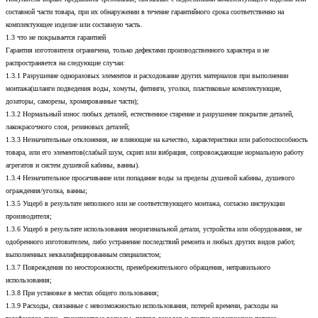
составной части товара, при их обнаружении в течение гарантийного срока соответственно на
комплектующее изделие или составную часть.
1.3 что не покрывается гарантией
Гарантия изготовителя ограничена, только дефектами производственного характера и не
распространяется на следующие случаи:
1.3.1 Разрушение одноразовых элементов и расходование других материалов при выполнении
монтажа(шланги подведения воды, хомуты, фитинги, уголки, пластиковые комплектующие,
дозаторы, саморезы, хромированные части);
1.3.2 Нормальный износ любых деталей, естественное старение и разрушение покрытие деталей,
лакокрасочного слоя, резиновых деталей;
1.3.3 Незначительные отклонения, не влияющие на качество, характеристики или работоспособность
товара, или его элементов(слабый шум, скрип или вибрация, сопровождающие нормальную работу
агрегатов и систем душевой кабины, ванны).
1.3.4 Незначительное просачивание или попадание воды за пределы душевой кабины, душевого
ограждения/уголка, ванны;
1.3.5 Ущерб в результате неполного или не соответствующего монтажа, согласно инструкции
производителя;
1.3.6 Ущерб в результате использования неоригинальной детали, устройства или оборудования, не
одобренного изготовителем, либо устранение последствий ремонта и любых других видов работ,
выполненных неквалифицированным специалистом;
1.3.7 Повреждения по неосторожности, пренебрежительного обращения, неправильного
использования;
1.3.8 При установке в местах общего пользования;
1.3.9 Расходы, связанные с невозможностью использования, потерей времени, расходы на