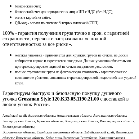
банковский счет;
банковский счет для юридических лиц и ИП с НДС (без НДС);
оплата картой на сайте;
QR-код - оплата по системе быстрых платежей (СБП).
100% - гарантия получения груза точно в срок, с гарантией
сохранности, перевозки застрахованы «с полной
ответственностью за все риски».
жесткая упаковка - применяется для хрупких грузов из стекла, из доски
собирается каркас и скрепляется гвоздями. Данная упаковка обязательная
при транспортировке изделий из стекла на дальние расстояния;
полное страхование груза на фактическую стоимость - гарантированное
возмещение убытков, связанных с транспортировкой, недостачей или утратой
груза.
Гарантируем быструю и безопасную покупку душевого
уголка
Grossman Style 120.K33.05.1190.21.00
с доставкой в
любой уголок России.
Алтайский край; Амурская область; Архангельская область; Астраханская область;
Белгородская область; Брянская область; Владимирская область; Волгоградская область;
Вологодская область;
Воронежская область; Еврейская автономная область; Забайкальский край; Ивановская
область; Иркутская область; Кабардино-Балкарская Республика; Калининградская