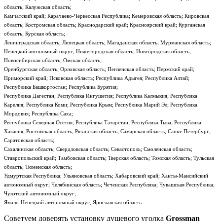
область; Калужская область;
Камчатский край; Карачаево-Черкесская Республика; Кемеровская область; Кировская
область; Костромская область; Краснодарский край; Красноярский край; Курганская
область; Курская область;
Ленинградская область; Липецкая область; Магаданская область; Мурманская область;
Ненецкий автономный округ; Нижегородская область; Новгородская область;
Новосибирская область; Омская область;
Оренбургская область; Орловская область; Пензенская область; Пермский край;
Приморский край; Псковская область; Республика Адыгея; Республика Алтай;
Республика Башкортостан; Республика Бурятия;
Республика Дагестан; Республика Ингушетия; Республика Калмыкия; Республика
Карелия; Республика Коми; Республика Крым; Республика Марий Эл; Республика
Мордовия; Республика Саха;
Республика Северная Осетия; Республика Татарстан; Республика Тыва; Республика
Хакасия; Ростовская область; Рязанская область; Самарская область; Санкт-Петербург;
Саратовская область;
Сахалинская область; Свердловская область; Севастополь; Смоленская область;
Ставропольский край; Тамбовская область; Тверская область; Томская область; Тульская
область; Тюменская область;
Удмуртская Республика; Ульяновская область; Хабаровский край; Ханты-Мансийский
автономный округ; Челябинская область; Чеченская Республика; Чувашская Республика;
Чукотский автономный округ;
Ямало-Ненецкий автономный округ; Ярославская область.
Советуем доверять установку душевого уголка
Grossman