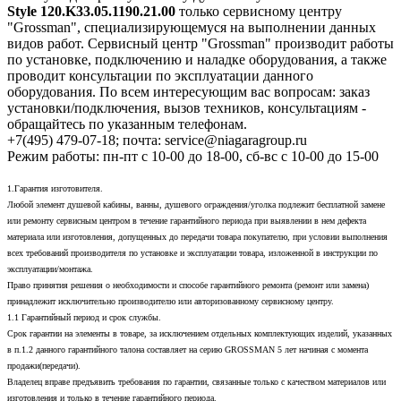
Style 120.K33.05.1190.21.00
только сервисному центру
"Grossman", специализирующемуся на выполнении данных
видов работ. Сервисный центр "Grossman" производит работы
по установке, подключению и наладке оборудования, а также
проводит консультации по эксплуатации данного
оборудования. По всем интересующим вас вопросам: заказ
установки/подключения, вызов техников, консультациям -
обращайтесь по указанным телефонам.
+7(495) 479-07-18; почта: service@niagaragroup.ru
Режим работы: пн-пт с 10-00 до 18-00, сб-вс с 10-00 до 15-00
1.Гарантия изготовителя.
Любой элемент душевой кабины, ванны, душевого ограждения/уголка подлежит бесплатной замене
или ремонту сервисным центром в течение гарантийного периода при выявлении в нем дефекта
материала или изготовления, допущенных до передачи товара покупателю, при условии выполнения
всех требований производителя по установке и эксплуатации товара, изложенной в инструкции по
эксплуатации/монтажа.
Право принятия решения о необходимости и способе гарантийного ремонта (ремонт или замена)
принадлежит исключительно производителю или авторизованному сервисному центру.
1.1 Гарантийный период и срок службы.
Срок гарантии на элементы в товаре, за исключением отдельных комплектующих изделий, указанных
в п.1.2 данного гарантийного талона составляет на серию GROSSMAN 5 лет начиная с момента
продажи(передачи).
Владелец вправе предъявить требования по гарантии, связанные только с качеством материалов или
изготовления и только в течение гарантийного периода.