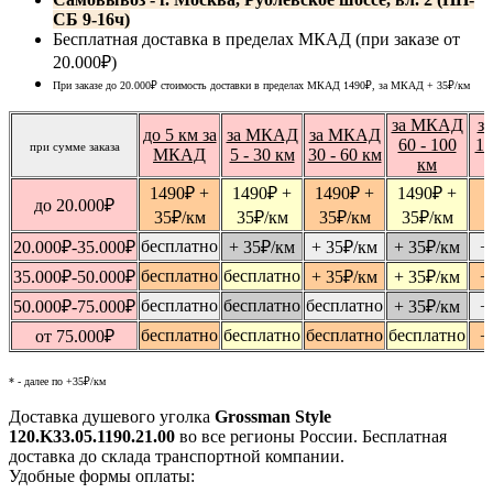
СБ 9-16ч)
Бесплатная доставка в пределах МКАД (при заказе от
20.000₽)
При заказе до 20.000₽ стоимость доставки в пределах МКАД 1490₽, за МКАД
+ 35
₽
/км
за МКАД
з
до 5 км за
за МКАД
за МКАД
60 - 100
10
при сумме заказа
МКАД
5 - 30 км
30 - 60 км
км
1490
₽
+
1490
₽
+
1490
₽
+
1490
₽
+
1
до 20.000
₽
35
₽
/км
35
₽
/км
35
₽
/км
35
₽
/км
бесплатно
20.000
₽
-35.000
₽
+ 35
₽
/км
+ 35
₽
/км
+ 35
₽
/км
+
бесплатно
бесплатно
35.000
₽
-50.000
₽
+ 35
₽
/км
+ 35
₽
/км
+
бесплатно
бесплатно
бесплатно
50.000
₽
-75.000
₽
+ 35
₽
/км
+
бесплатно
бесплатно
бесплатно
бесплатно
от 75.000
₽
+
* - далее по +35₽/км
Доставка душевого уголка
Grossman Style
120.K33.05.1190.21.00
во все регионы России. Бесплатная
доставка до склада транспортной компании.
Удобные формы оплаты: