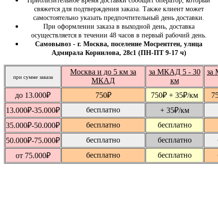
Приблизительное время доставки сообщит оператор, который
свяжется для подтверждения заказа. Также клиент может
самостоятельно указать предпочтительный день доставки.
При оформлении заказа в выходной день, доставка
осуществляется в течении 48 часов в первый рабочий день.
Самовывоз - г. Москва, поселение Мосрентген, улица
Адмирала Корнилова, 28с1 (ПН-ПТ 9-17 ч)
Москва и до 5 км за
за МКАД 5 - 30
за 
при сумме заказа
МКАД
км
до 13.000
₽
750
₽
750
₽
+ 35
₽
/км
7
бесплатно
13.000
₽
-35.000
₽
+ 35
₽
/км
бесплатно
бесплатно
35.000
₽
-50.000
₽
бесплатно
бесплатно
50.000
₽
-75.000
₽
бесплатно
бесплатно
от 75.000
₽