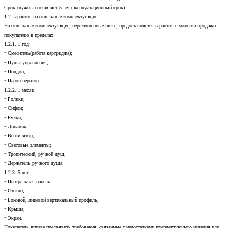
Срок службы составляет 5 лет (эксплуатационный срок).
1.2 Гарантия на отдельные комплектующие.
На отдельные комплектующие, перечисленные ниже, предоставляется гарантия с момента продажи
покупателю в пределах:
1.2.1. 1 год:
• Смеситель(работа картриджа);
• Пульт управления;
• Поддон;
• Парогенератор.
1.2.2. 1 месяц:
• Ролики;
• Сифон;
• Ручки;
• Динамик;
• Вентилятор;
• Световые элементы;
• Тропический, ручной душ;
• Держатель ручного душа.
1.2.3. 5 лет:
• Центральная панель;
• Стекло;
• Боковой, лицевой вертикальный профиль;
• Крыша;
• Экран.
Покупатель вправе предъявить требования, связанные с недостатками комплектующего изделия или