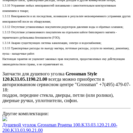
телефонную связь, транспортные расходы, потеря доходов и другие коммерческие потери;
1.3.10 Устранение любых неисправностей связанными с самостоятельным конструктивным
изменением в товаре;
1.3.11 Неисправности и их последствия, возникшие в результате несвоевременного устранения других
неисправностей после их обнаружения;
1.3.12 Отсутствие установленных покупателем редукторов давления воды и обратных клапанов;
1.3.13 Отсутствие установленного покупателем на отдельном кабеле биполярного магнита -
термического рубильника безопасности (УЗО);
1.3.14 Аварии существующих системы канализации, электро и водоснабжения;
1.3.15 Транспортные расходы по выезду мастера, почтовые расходы, услуги по монтажу, демонтажу,
пуска - наладочные работ.
Настоящая гарантия не ущемляет законных прав покупателя, предоставленных ему действующим
законодательством страны, и не ограничивает их.
Запчасти для душевого уголка
Grossman Style
120.K33.05.1190.21.00
всегда можно приобрести в
авторизованном сервисном центре "Grossman" +7(495) 479-07-
18:
поддон, передние стекла, дверцы, петли (или ролики),
дверные ручки, уплотнители, сифон.
Другие комплектации:
Душевой уголок Grossman Pragma 100.K33.03.120.21.00-
200.K33.03.90.21.00