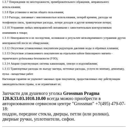
1.3.7 Повреждения по неосторожности, пренебрежительного обращения, неправильного
использования;
1.3.8 При установке в местах общего пользования;
1.3.9 Расходы, связанные с невозможностью использования, потерей времени, расходы на
телефонную связь, транспортные расходы, потеря доходов и другие коммерческие потери;
1.3.10 Устранение любых неисправностей связанными с самостоятельным конструктивным
изменением в товаре;
1.3.11 Неисправности и их последствия, возникшие в результате несвоевременного устранения других
неисправностей после их обнаружения;
1.3.12 Отсутствие установленных покупателем редукторов давления воды и обратных клапанов;
1.3.13 Отсутствие установленного покупателем на отдельном кабеле биполярного магнита -
термического рубильника безопасности (УЗО);
1.3.14 Аварии существующих системы канализации, электро и водоснабжения;
1.3.15 Транспортные расходы по выезду мастера, почтовые расходы, услуги по монтажу, демонтажу,
пуска - наладочные работ.
Настоящая гарантия не ущемляет законных прав покупателя, предоставленных ему действующим
законодательством страны, и не ограничивает их.
Запчасти для душевого уголка
Grossman Pragma
120.K33.03.1010.10.00
всегда можно приобрести в
авторизованном сервисном центре "Grossman" +7(495) 479-07-
18:
поддон, передние стекла, дверцы, петли (или ролики),
дверные ручки, уплотнители, сифон.