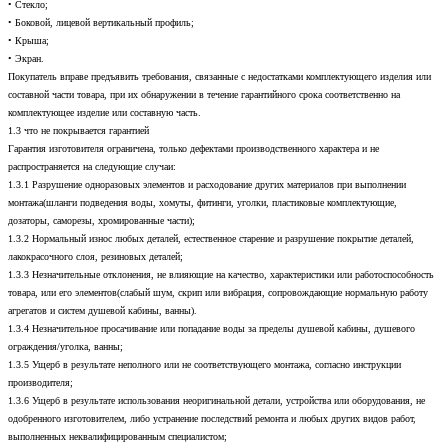
• Стекло;
• Боковой, лицевой вертикальный профиль;
• Крыша;
• Экран.
Покупатель вправе предъявить требования, связанные с недостатками комплектующего изделия или
составной части товара, при их обнаружении в течение гарантийного срока соответственно на
комплектующее изделие или составную часть.
1.3 что не покрывается гарантией
Гарантия изготовителя ограничена, только дефектами производственного характера и не
распространяется на следующие случаи:
1.3.1 Разрушение одноразовых элементов и расходование других материалов при выполнении
монтажа(шланги подведения воды, хомуты, фитинги, уголки, пластиковые комплектующие,
дозаторы, саморезы, хромированные части);
1.3.2 Нормальный износ любых деталей, естественное старение и разрушение покрытие деталей,
лакокрасочного слоя, резиновых деталей;
1.3.3 Незначительные отклонения, не влияющие на качество, характеристики или работоспособность
товара, или его элементов(слабый шум, скрип или вибрация, сопровождающие нормальную работу
агрегатов и систем душевой кабины, ванны).
1.3.4 Незначительное просачивание или попадание воды за пределы душевой кабины, душевого
ограждения/уголка, ванны;
1.3.5 Ущерб в результате неполного или не соответствующего монтажа, согласно инструкции
производителя;
1.3.6 Ущерб в результате использования неоригинальной детали, устройства или оборудования, не
одобренного изготовителем, либо устранение последствий ремонта и любых других видов работ,
выполненных неквалифицированным специалистом;