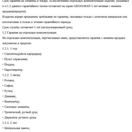
Срок гарантии на элементы в товаре, за исключением отдельных комплектующих изделий, указанных
в п.1.2 данного гарантийного талона составляет на серию GROSSMAN 5 лет начиная с момента
продажи(передачи).
Владелец вправе предъявить требования по гарантии, связанные только с качеством материалов или
изготовления и только в течение гарантийного периода.
Срок службы составляет 5 лет (эксплуатационный срок).
1.2 Гарантия на отдельные комплектующие.
На отдельные комплектующие, перечисленные ниже, предоставляется гарантия с момента продажи
покупателю в пределах:
1.2.1. 1 год:
• Смеситель(работа картриджа);
• Пульт управления;
• Поддон;
• Парогенератор.
1.2.2. 1 месяц:
• Ролики;
• Сифон;
• Ручки;
• Динамик;
• Вентилятор;
• Световые элементы;
• Тропический, ручной душ;
• Держатель ручного душа.
1.2.3. 5 лет:
• Центральная панель;