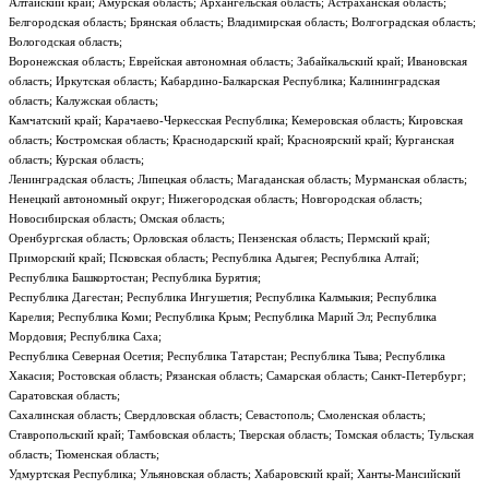
Алтайский край; Амурская область; Архангельская область; Астраханская область;
Белгородская область; Брянская область; Владимирская область; Волгоградская область;
Вологодская область;
Воронежская область; Еврейская автономная область; Забайкальский край; Ивановская
область; Иркутская область; Кабардино-Балкарская Республика; Калининградская
область; Калужская область;
Камчатский край; Карачаево-Черкесская Республика; Кемеровская область; Кировская
область; Костромская область; Краснодарский край; Красноярский край; Курганская
область; Курская область;
Ленинградская область; Липецкая область; Магаданская область; Мурманская область;
Ненецкий автономный округ; Нижегородская область; Новгородская область;
Новосибирская область; Омская область;
Оренбургская область; Орловская область; Пензенская область; Пермский край;
Приморский край; Псковская область; Республика Адыгея; Республика Алтай;
Республика Башкортостан; Республика Бурятия;
Республика Дагестан; Республика Ингушетия; Республика Калмыкия; Республика
Карелия; Республика Коми; Республика Крым; Республика Марий Эл; Республика
Мордовия; Республика Саха;
Республика Северная Осетия; Республика Татарстан; Республика Тыва; Республика
Хакасия; Ростовская область; Рязанская область; Самарская область; Санкт-Петербург;
Саратовская область;
Сахалинская область; Свердловская область; Севастополь; Смоленская область;
Ставропольский край; Тамбовская область; Тверская область; Томская область; Тульская
область; Тюменская область;
Удмуртская Республика; Ульяновская область; Хабаровский край; Ханты-Мансийский