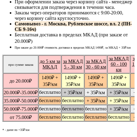
При оформлении заказа через корзину сайта - менеджер
связывается для подтверждения в течении часа.
Заказы через операторов принимаются с 9:00-20:00,
через корзину сайта круглосуточно.
Самовывоз - г. Москва, Рублевское шоссе, вл. 2 (ПН-
СБ 9-16ч)
Бесплатная доставка в пределах МКАД (при заказе от
20.000₽)
При заказе до 20.000₽ стоимость доставки в пределах МКАД 1490₽, за МКАД
+ 35
₽
/км
за МКАД
з
до 5 км за
за МКАД
за МКАД
60 - 100
10
при сумме заказа
МКАД
5 - 30 км
30 - 60 км
км
1490
₽
+
1490
₽
+
1490
₽
+
1490
₽
+
1
до 20.000
₽
35
₽
/км
35
₽
/км
35
₽
/км
35
₽
/км
бесплатно
20.000
₽
-35.000
₽
+ 35
₽
/км
+ 35
₽
/км
+ 35
₽
/км
+
бесплатно
бесплатно
35.000
₽
-50.000
₽
+ 35
₽
/км
+ 35
₽
/км
+
бесплатно
бесплатно
бесплатно
50.000
₽
-75.000
₽
+ 35
₽
/км
+
бесплатно
бесплатно
бесплатно
бесплатно
от 75.000
₽
+
* - далее по +35₽/км