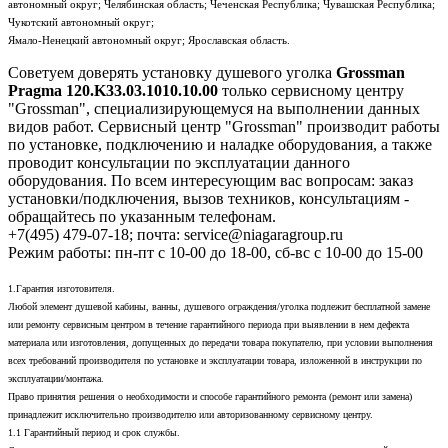
автономный округ; Челябинская область; Чеченская Республика; Чувашская Республика;
Чукотский автономный округ;
Ямало-Ненецкий автономный округ; Ярославская область.
Советуем доверять установку душевого уголка
Grossman
Pragma 120.K33.03.1010.10.00
только сервисному центру
"Grossman", специализирующемуся на выполнении данных
видов работ. Сервисный центр "Grossman" производит работы
по установке, подключению и наладке оборудования, а также
проводит консультации по эксплуатации данного
оборудования. По всем интересующим вас вопросам: заказ
установки/подключения, вызов техников, консультациям -
обращайтесь по указанным телефонам.
+7(495) 479-07-18; почта: service@niagaragroup.ru
Режим работы: пн-пт с 10-00 до 18-00, сб-вс с 10-00 до 15-00
1.Гарантия изготовителя.
Любой элемент душевой кабины, ванны, душевого ограждения/уголка подлежит бесплатной замене
или ремонту сервисным центром в течение гарантийного периода при выявлении в нем дефекта
материала или изготовления, допущенных до передачи товара покупателю, при условии выполнения
всех требований производителя по установке и эксплуатации товара, изложенной в инструкции по
эксплуатации/монтажа.
Право принятия решения о необходимости и способе гарантийного ремонта (ремонт или замена)
принадлежит исключительно производителю или авторизованному сервисному центру.
1.1 Гарантийный период и срок службы.