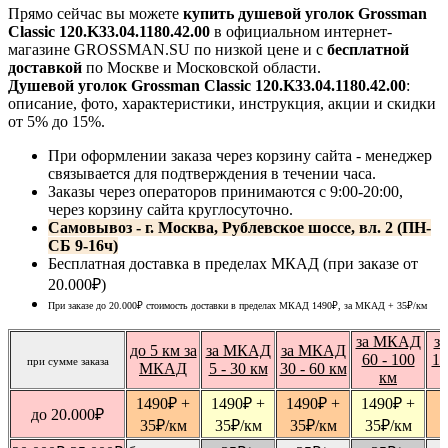
Прямо сейчас вы можете
купить душевой уголок Grossman
Classic 120.K33.04.1180.42.00
в официальном интернет-
магазине GROSSMAN.SU по низкой цене и с
бесплатной
доставкой
по Москве и Московской области.
Душевой уголок Grossman Classic 120.K33.04.1180.42.00
:
описание, фото, характеристики, инструкция, акции и скидки
от 5% до 15%.
При оформлении заказа через корзину сайта - менеджер
связывается для подтверждения в течении часа.
Заказы через операторов принимаются с 9:00-20:00,
через корзину сайта круглосуточно.
Самовывоз - г. Москва, Рублевское шоссе, вл. 2 (ПН-
СБ 9-16ч)
Бесплатная доставка в пределах МКАД (при заказе от
20.000₽)
При заказе до 20.000₽ стоимость доставки в пределах МКАД 1490₽, за МКАД
+ 35
₽
/км
за МКАД
з
до 5 км за
за МКАД
за МКАД
60 - 100
10
при сумме заказа
МКАД
5 - 30 км
30 - 60 км
км
1490
₽
+
1490
₽
+
1490
₽
+
1490
₽
+
1
до 20.000
₽
35
₽
/км
35
₽
/км
35
₽
/км
35
₽
/км