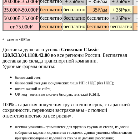
бесплатно
20.000
₽
-35.000
₽
+ 35
₽
/км
+ 35
₽
/км
+ 35
₽
/км
+
бесплатно
бесплатно
35.000
₽
-50.000
₽
+ 35
₽
/км
+ 35
₽
/км
+
бесплатно
бесплатно
бесплатно
50.000
₽
-75.000
₽
+ 35
₽
/км
+
бесплатно
бесплатно
бесплатно
бесплатно
от 75.000
₽
+
* - далее по +35₽/км
Доставка душевого уголка
Grossman Classic
120.K33.04.1180.42.00
во все регионы России. Бесплатная
доставка до склада транспортной компании.
Удобные формы оплаты:
банковский счет;
банковский счет для юридических лиц и ИП с НДС (без НДС);
оплата картой на сайте;
QR-код - оплата по системе быстрых платежей (СБП).
100% - гарантия получения груза точно в срок, с гарантией
сохранности, перевозки застрахованы «с полной
ответственностью за все риски».
жесткая упаковка - применяется для хрупких грузов из стекла, из доски
собирается каркас и скрепляется гвоздями. Данная упаковка обязательная
при транспортировке изделий из стекла на дальние расстояния;