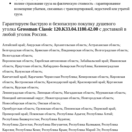
полное страхование груза на фактическую стоимость - гарантированное
возмещение убытков, связанных с транспортировкой, недостачей или утратой
груза.
Гарантируем быструю и безопасную покупку душевого
уголка
Grossman Classic 120.K33.04.1180.42.00
с доставкой в
любой уголок России.
Алтайский край; Амурская область; Архангельская область; Астраханская область;
Белгородская область; Брянская область; Владимирская область; Волгоградская область;
Вологодская область;
Воронежская область; Еврейская автономная область; Забайкальский край; Ивановская
область; Иркутская область; Кабардино-Балкарская Республика; Калининградская
область; Калужская область;
Камчатский край; Карачаево-Черкесская Республика; Кемеровская область; Кировская
область; Костромская область; Краснодарский край; Красноярский край; Курганская
область; Курская область;
Ленинградская область; Липецкая область; Магаданская область; Мурманская область;
Ненецкий автономный округ; Нижегородская область; Новгородская область;
Новосибирская область; Омская область;
Оренбургская область; Орловская область; Пензенская область; Пермский край;
Приморский край; Псковская область; Республика Адыгея; Республика Алтай;
Республика Башкортостан; Республика Бурятия;
Республика Дагестан; Республика Ингушетия; Республика Калмыкия; Республика
Карелия; Республика Коми; Республика Крым; Республика Марий Эл; Республика