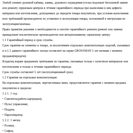
Любой элемент душевой кабины, ванны, душевого ограждения/уголка подлежит бесплатной замене
или ремонту сервисным центром в течение гарантийного периода при выявлении в нем дефекта
материала или изготовления, допущенных до передачи товара покупателю, при условии выполнения
всех требований производителя по установке и эксплуатации товара, изложенной в инструкции по
эксплуатации/монтажа.
Право принятия решения о необходимости и способе гарантийного ремонта (ремонт или замена)
принадлежит исключительно производителю или авторизованному сервисному центру.
1.1 Гарантийный период и срок службы.
Срок гарантии на элементы в товаре, за исключением отдельных комплектующих изделий, указанных
в п.1.2 данного гарантийного талона составляет на серию GROSSMAN 5 лет начиная с момента
продажи(передачи).
Владелец вправе предъявить требования по гарантии, связанные только с качеством материалов или
изготовления и только в течение гарантийного периода.
Срок службы составляет 5 лет (эксплуатационный срок).
1.2 Гарантия на отдельные комплектующие.
На отдельные комплектующие, перечисленные ниже, предоставляется гарантия с момента продажи
покупателю в пределах:
1.2.1. 1 год:
• Смеситель(работа картриджа);
• Пульт управления;
• Поддон;
• Парогенератор.
1.2.2. 1 месяц:
• Ролики;
• Сифон;