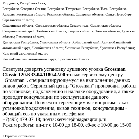
Мордовия; Республика Саха;
Республика Северная Осетия; Республика Татарстан; Республика Тыва; Республика
Хакасия; Ростовская область; Рязанская область; Самарская область; Санкт-Петербург;
Саратовская область;
Сахалинская область; Свердловская область; Севастополь; Смоленская область;
Ставропольский край; Тамбовская область; Тверская область; Томская область; Тульская
область; Тюменская область;
Удмуртская Республика; Ульяновская область; Хабаровский край; Ханты-Мансийский
автономный округ; Челябинская область; Чеченская Республика; Чувашская Республика;
Чукотский автономный округ;
Ямало-Ненецкий автономный округ; Ярославская область.
Советуем доверять установку душевого уголка
Grossman
Classic 120.K33.04.1180.42.00
только сервисному центру
"Grossman", специализирующемуся на выполнении данных
видов работ. Сервисный центр "Grossman" производит работы
по установке, подключению и наладке оборудования, а также
проводит консультации по эксплуатации данного
оборудования. По всем интересующим вас вопросам: заказ
установки/подключения, вызов техников, консультациям -
обращайтесь по указанным телефонам.
+7(495) 479-07-18; почта: service@niagaragroup.ru
Режим работы: пн-пт с 10-00 до 18-00, сб-вс с 10-00 до 15-00
1.Гарантия изготовителя.