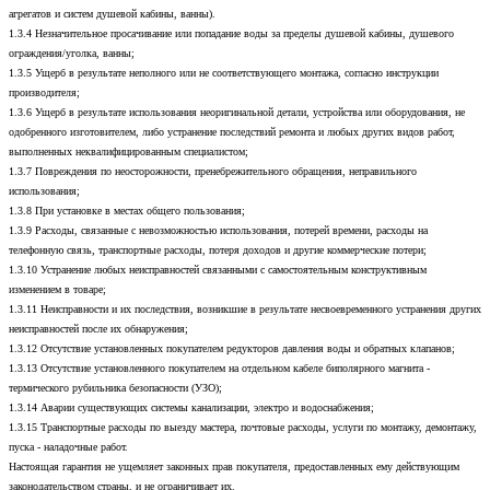
агрегатов и систем душевой кабины, ванны).
1.3.4 Незначительное просачивание или попадание воды за пределы душевой кабины, душевого
ограждения/уголка, ванны;
1.3.5 Ущерб в результате неполного или не соответствующего монтажа, согласно инструкции
производителя;
1.3.6 Ущерб в результате использования неоригинальной детали, устройства или оборудования, не
одобренного изготовителем, либо устранение последствий ремонта и любых других видов работ,
выполненных неквалифицированным специалистом;
1.3.7 Повреждения по неосторожности, пренебрежительного обращения, неправильного
использования;
1.3.8 При установке в местах общего пользования;
1.3.9 Расходы, связанные с невозможностью использования, потерей времени, расходы на
телефонную связь, транспортные расходы, потеря доходов и другие коммерческие потери;
1.3.10 Устранение любых неисправностей связанными с самостоятельным конструктивным
изменением в товаре;
1.3.11 Неисправности и их последствия, возникшие в результате несвоевременного устранения других
неисправностей после их обнаружения;
1.3.12 Отсутствие установленных покупателем редукторов давления воды и обратных клапанов;
1.3.13 Отсутствие установленного покупателем на отдельном кабеле биполярного магнита -
термического рубильника безопасности (УЗО);
1.3.14 Аварии существующих системы канализации, электро и водоснабжения;
1.3.15 Транспортные расходы по выезду мастера, почтовые расходы, услуги по монтажу, демонтажу,
пуска - наладочные работ.
Настоящая гарантия не ущемляет законных прав покупателя, предоставленных ему действующим
законодательством страны, и не ограничивает их.