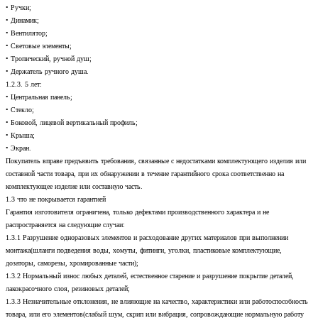
• Ручки;
• Динамик;
• Вентилятор;
• Световые элементы;
• Тропический, ручной душ;
• Держатель ручного душа.
1.2.3. 5 лет:
• Центральная панель;
• Стекло;
• Боковой, лицевой вертикальный профиль;
• Крыша;
• Экран.
Покупатель вправе предъявить требования, связанные с недостатками комплектующего изделия или
составной части товара, при их обнаружении в течение гарантийного срока соответственно на
комплектующее изделие или составную часть.
1.3 что не покрывается гарантией
Гарантия изготовителя ограничена, только дефектами производственного характера и не
распространяется на следующие случаи:
1.3.1 Разрушение одноразовых элементов и расходование других материалов при выполнении
монтажа(шланги подведения воды, хомуты, фитинги, уголки, пластиковые комплектующие,
дозаторы, саморезы, хромированные части);
1.3.2 Нормальный износ любых деталей, естественное старение и разрушение покрытие деталей,
лакокрасочного слоя, резиновых деталей;
1.3.3 Незначительные отклонения, не влияющие на качество, характеристики или работоспособность
товара, или его элементов(слабый шум, скрип или вибрация, сопровождающие нормальную работу