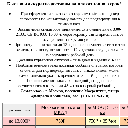
Быстро и
аккуратно
доставим ваш заказ точно в срок!
При оформлении заказа через корзину сайта - менеджер
связывается
по контактному номеру для подтверждения
в
течении часа.
Заказы через операторов принимаются в будние дни с 8:00-
21:00; СБ-ВС 9:00-16:00 ч, через корзину сайта прием заказов
осуществляется круглосуточно.
При поступлении заказа до 12 ч доставка осуществляется в этот
же день, при поступлении после 12 ч доставка осуществляется
на следующий рабочий день.
Доставка курьерской службой - семь дней в неделю с 9-22 ч.
Приблизительное время доставки сообщит оператор, который
свяжется для подтверждения заказа. Также клиент может
самостоятельно указать предпочтительный день доставки.
При оформлении заказа в выходной день, доставка
осуществляется в течении 48 часов в первый рабочий день.
Самовывоз - г. Москва, поселение Мосрентген, улица
Адмирала Корнилова, 28с1 (ПН-ПТ 9-17 ч)
Москва и до 5 км за
за МКАД 5 - 30
за 
при сумме заказа
МКАД
км
до 13.000
₽
750
₽
750
₽
+ 35
₽
/км
7