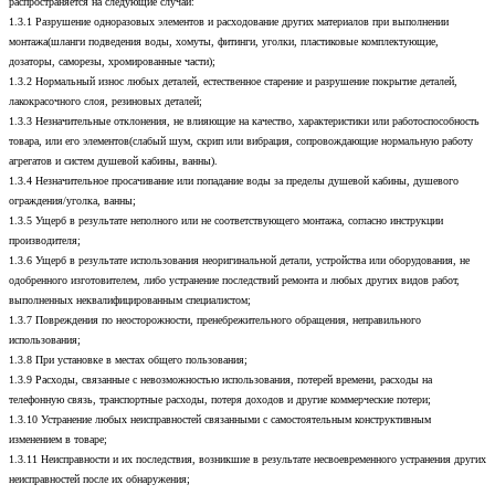
распространяется на следующие случаи:
1.3.1 Разрушение одноразовых элементов и расходование других материалов при выполнении
монтажа(шланги подведения воды, хомуты, фитинги, уголки, пластиковые комплектующие,
дозаторы, саморезы, хромированные части);
1.3.2 Нормальный износ любых деталей, естественное старение и разрушение покрытие деталей,
лакокрасочного слоя, резиновых деталей;
1.3.3 Незначительные отклонения, не влияющие на качество, характеристики или работоспособность
товара, или его элементов(слабый шум, скрип или вибрация, сопровождающие нормальную работу
агрегатов и систем душевой кабины, ванны).
1.3.4 Незначительное просачивание или попадание воды за пределы душевой кабины, душевого
ограждения/уголка, ванны;
1.3.5 Ущерб в результате неполного или не соответствующего монтажа, согласно инструкции
производителя;
1.3.6 Ущерб в результате использования неоригинальной детали, устройства или оборудования, не
одобренного изготовителем, либо устранение последствий ремонта и любых других видов работ,
выполненных неквалифицированным специалистом;
1.3.7 Повреждения по неосторожности, пренебрежительного обращения, неправильного
использования;
1.3.8 При установке в местах общего пользования;
1.3.9 Расходы, связанные с невозможностью использования, потерей времени, расходы на
телефонную связь, транспортные расходы, потеря доходов и другие коммерческие потери;
1.3.10 Устранение любых неисправностей связанными с самостоятельным конструктивным
изменением в товаре;
1.3.11 Неисправности и их последствия, возникшие в результате несвоевременного устранения других
неисправностей после их обнаружения;