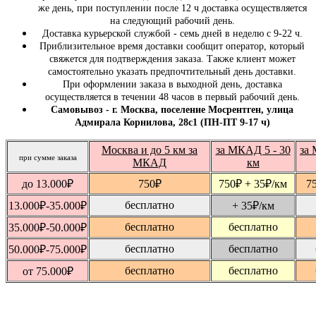
же день, при поступлении после 12 ч доставка осуществляется
на следующий рабочий день.
Доставка курьерской службой - семь дней в неделю с 9-22 ч.
Приблизительное время доставки сообщит оператор, который
свяжется для подтверждения заказа. Также клиент может
самостоятельно указать предпочтительный день доставки.
При оформлении заказа в выходной день, доставка
осуществляется в течении 48 часов в первый рабочий день.
Самовывоз - г. Москва, поселение Мосрентген, улица
Адмирала Корнилова, 28с1 (ПН-ПТ 9-17 ч)
Москва и до 5 км за
за МКАД 5 - 30
за 
при сумме заказа
МКАД
км
до 13.000
₽
750
₽
750
₽
+ 35
₽
/км
7
бесплатно
13.000
₽
-35.000
₽
+ 35
₽
/км
бесплатно
бесплатно
35.000
₽
-50.000
₽
бесплатно
бесплатно
50.000
₽
-75.000
₽
бесплатно
бесплатно
от 75.000
₽