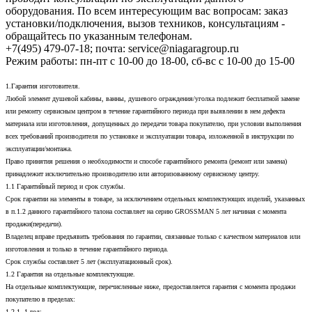
оборудования. По всем интересующим вас вопросам: заказ
установки/подключения, вызов техников, консультациям -
обращайтесь по указанным телефонам.
+7(495) 479-07-18; почта: service@niagaragroup.ru
Режим работы: пн-пт с 10-00 до 18-00, сб-вс с 10-00 до 15-00
1.Гарантия изготовителя.
Любой элемент душевой кабины, ванны, душевого ограждения/уголка подлежит бесплатной замене
или ремонту сервисным центром в течение гарантийного периода при выявлении в нем дефекта
материала или изготовления, допущенных до передачи товара покупателю, при условии выполнения
всех требований производителя по установке и эксплуатации товара, изложенной в инструкции по
эксплуатации/монтажа.
Право принятия решения о необходимости и способе гарантийного ремонта (ремонт или замена)
принадлежит исключительно производителю или авторизованному сервисному центру.
1.1 Гарантийный период и срок службы.
Срок гарантии на элементы в товаре, за исключением отдельных комплектующих изделий, указанных
в п.1.2 данного гарантийного талона составляет на серию GROSSMAN 5 лет начиная с момента
продажи(передачи).
Владелец вправе предъявить требования по гарантии, связанные только с качеством материалов или
изготовления и только в течение гарантийного периода.
Срок службы составляет 5 лет (эксплуатационный срок).
1.2 Гарантия на отдельные комплектующие.
На отдельные комплектующие, перечисленные ниже, предоставляется гарантия с момента продажи
покупателю в пределах:
1.2.1. 1 год: