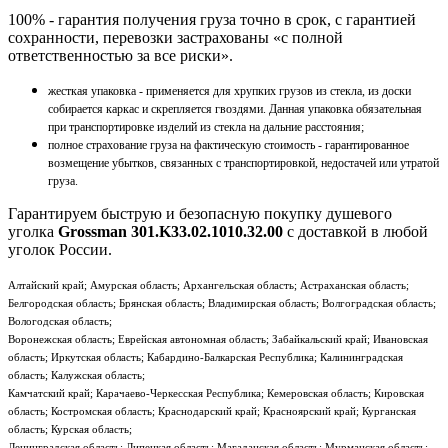
100% - гарантия получения груза точно в срок, с гарантией
сохранности, перевозки застрахованы «с полной
ответственностью за все риски».
жесткая упаковка - применяется для хрупких грузов из стекла, из доски
собирается каркас и скрепляется гвоздями. Данная упаковка обязательная
при транспортировке изделий из стекла на дальние расстояния;
полное страхование груза на фактическую стоимость - гарантированное
возмещение убытков, связанных с транспортировкой, недостачей или утратой
груза.
Гарантируем быструю и безопасную покупку душевого
уголка
Grossman 301.K33.02.1010.32.00
с доставкой в любой
уголок России.
Алтайский край; Амурская область; Архангельская область; Астраханская область;
Белгородская область; Брянская область; Владимирская область; Волгоградская область;
Вологодская область;
Воронежская область; Еврейская автономная область; Забайкальский край; Ивановская
область; Иркутская область; Кабардино-Балкарская Республика; Калининградская
область; Калужская область;
Камчатский край; Карачаево-Черкесская Республика; Кемеровская область; Кировская
область; Костромская область; Краснодарский край; Красноярский край; Курганская
область; Курская область;
Ленинградская область; Липецкая область; Магаданская область; Мурманская область;