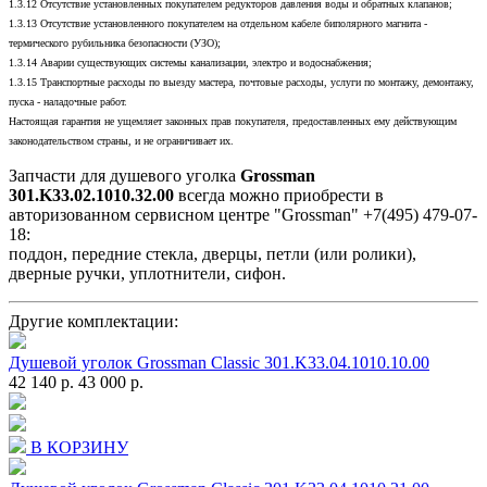
1.3.12 Отсутствие установленных покупателем редукторов давления воды и обратных клапанов;
1.3.13 Отсутствие установленного покупателем на отдельном кабеле биполярного магнита -
термического рубильника безопасности (УЗО);
1.3.14 Аварии существующих системы канализации, электро и водоснабжения;
1.3.15 Транспортные расходы по выезду мастера, почтовые расходы, услуги по монтажу, демонтажу,
пуска - наладочные работ.
Настоящая гарантия не ущемляет законных прав покупателя, предоставленных ему действующим
законодательством страны, и не ограничивает их.
Запчасти для душевого уголка
Grossman
301.K33.02.1010.32.00
всегда можно приобрести в
авторизованном сервисном центре "Grossman" +7(495) 479-07-
18:
поддон, передние стекла, дверцы, петли (или ролики),
дверные ручки, уплотнители, сифон.
Другие комплектации:
Душевой уголок Grossman Classic 301.K33.04.1010.10.00
42 140 р.
43 000 р.
В КОРЗИНУ