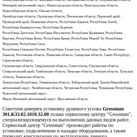
Ненецкий автономный округ; Нижегородская область; Новгородская область;
Новосибирская область; Омская область;
Оренбургская область; Орловская область; Пензенская область; Пермский край;
Приморский край; Псковская область; Республика Адыгея; Республика Алтай;
Республика Башкортостан; Республика Бурятия;
Республика Дагестан; Республика Ингушетия; Республика Калмыкия; Республика
Карелия; Республика Коми; Республика Крым; Республика Марий Эл; Республика
Мордовия; Республика Саха;
Республика Северная Осетия; Республика Татарстан; Республика Тыва; Республика
Хакасия; Ростовская область; Рязанская область; Самарская область; Санкт-Петербург;
Саратовская область;
Сахалинская область; Свердловская область; Севастополь; Смоленская область;
Ставропольский край; Тамбовская область; Тверская область; Томская область; Тульская
область; Тюменская область;
Удмуртская Республика; Ульяновская область; Хабаровский край; Ханты-Мансийский
автономный округ; Челябинская область; Чеченская Республика; Чувашская Республика;
Чукотский автономный округ;
Ямало-Ненецкий автономный округ; Ярославская область.
Советуем доверять установку душевого уголка
Grossman
301.K33.02.1010.32.00
только сервисному центру "Grossman",
специализирующемуся на выполнении данных видов работ.
Сервисный центр "Grossman" производит работы по
установке, подключению и наладке оборудования, а также
проводит консультации по эксплуатации данного