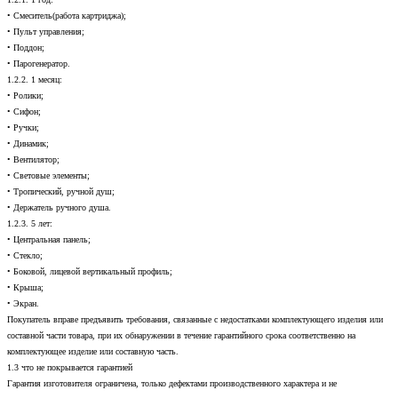
• Смеситель(работа картриджа);
• Пульт управления;
• Поддон;
• Парогенератор.
1.2.2. 1 месяц:
• Ролики;
• Сифон;
• Ручки;
• Динамик;
• Вентилятор;
• Световые элементы;
• Тропический, ручной душ;
• Держатель ручного душа.
1.2.3. 5 лет:
• Центральная панель;
• Стекло;
• Боковой, лицевой вертикальный профиль;
• Крыша;
• Экран.
Покупатель вправе предъявить требования, связанные с недостатками комплектующего изделия или
составной части товара, при их обнаружении в течение гарантийного срока соответственно на
комплектующее изделие или составную часть.
1.3 что не покрывается гарантией
Гарантия изготовителя ограничена, только дефектами производственного характера и не