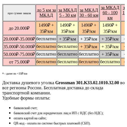
за МКАД
з
до 5 км за
за МКАД
за МКАД
60 - 100
10
при сумме заказа
МКАД
5 - 30 км
30 - 60 км
км
1490
₽
+
1490
₽
+
1490
₽
+
1490
₽
+
1
до 20.000
₽
35
₽
/км
35
₽
/км
35
₽
/км
35
₽
/км
бесплатно
20.000
₽
-35.000
₽
+ 35
₽
/км
+ 35
₽
/км
+ 35
₽
/км
+
бесплатно
бесплатно
35.000
₽
-50.000
₽
+ 35
₽
/км
+ 35
₽
/км
+
бесплатно
бесплатно
бесплатно
50.000
₽
-75.000
₽
+ 35
₽
/км
+
бесплатно
бесплатно
бесплатно
бесплатно
от 75.000
₽
+
* - далее по +35₽/км
Доставка душевого уголка
Grossman 301.K33.02.1010.32.00
во
все регионы России. Бесплатная доставка до склада
транспортной компании.
Удобные формы оплаты:
банковский счет;
банковский счет для юридических лиц и ИП с НДС (без НДС);
оплата картой на сайте;
QR-код - оплата по системе быстрых платежей (СБП).