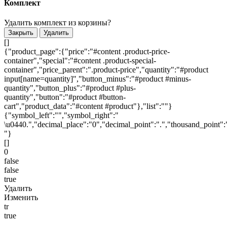
Комплект
Удалить комплект из корзины?
Закрыть
Удалить
[]
{"product_page":{"price":"#content .product-price-
container","special":"#content .product-special-
container","price_parent":".product-price","quantity":"#product
input[name=quantity]","button_minus":"#product #minus-
quantity","button_plus":"#product #plus-
quantity","button":"#product #button-
cart","product_data":"#content #product"},"list":""}
{"symbol_left":"","symbol_right":"
\u0440.","decimal_place":"0","decimal_point":".","thousand_point":
"}
[]
0
false
false
true
Удалить
Изменить
tr
true