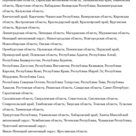
Воронежская область; Еврейская автономная область; Забайкальский край; Ивановская
область; Иркутская область; Кабардино-Балкарская Республика; Калининградская
область; Калужская область;
Камчатский край; Карачаево-Черкесская Республика; Кемеровская область; Кировская
область; Костромская область; Краснодарский край; Красноярский край; Курганская
область; Курская область;
Ленинградская область; Липецкая область; Магаданская область; Мурманская область;
Ненецкий автономный округ; Нижегородская область; Новгородская область;
Новосибирская область; Омская область;
Оренбургская область; Орловская область; Пензенская область; Пермский край;
Приморский край; Псковская область; Республика Адыгея; Республика Алтай;
Республика Башкортостан; Республика Бурятия;
Республика Дагестан; Республика Ингушетия; Республика Калмыкия; Республика
Карелия; Республика Коми; Республика Крым; Республика Марий Эл; Республика
Мордовия; Республика Саха;
Республика Северная Осетия; Республика Татарстан; Республика Тыва; Республика
Хакасия; Ростовская область; Рязанская область; Самарская область; Санкт-Петербург;
Саратовская область;
Сахалинская область; Свердловская область; Севастополь; Смоленская область;
Ставропольский край; Тамбовская область; Тверская область; Томская область; Тульская
область; Тюменская область;
Удмуртская Республика; Ульяновская область; Хабаровский край; Ханты-Мансийский
автономный округ; Челябинская область; Чеченская Республика; Чувашская Республика;
Чукотский автономный округ;
Ямало-Ненецкий автономный округ; Ярославская область.