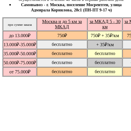
Самовывоз - г. Москва, поселение Мосрентген, улица
Адмирала Корнилова, 28с1 (ПН-ПТ 9-17 ч)
Москва и до 5 км за
за МКАД 5 - 30
за 
при сумме заказа
МКАД
км
до 13.000
₽
750
₽
750
₽
+ 35
₽
/км
7
бесплатно
13.000
₽
-35.000
₽
+ 35
₽
/км
бесплатно
бесплатно
35.000
₽
-50.000
₽
бесплатно
бесплатно
50.000
₽
-75.000
₽
бесплатно
бесплатно
от 75.000
₽