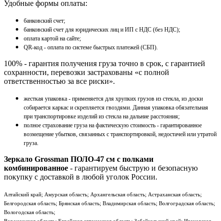
Удобные формы оплаты:
банковский счет;
банковский счет для юридических лиц и ИП с НДС (без НДС);
оплата картой на сайте;
QR-код - оплата по системе быстрых платежей (СБП).
100% - гарантия получения груза точно в срок, с гарантией
сохранности, перевозки застрахованы «с полной
ответственностью за все риски».
жесткая упаковка - применяется для хрупких грузов из стекла, из доски
собирается каркас и скрепляется гвоздями. Данная упаковка обязательная
при транспортировке изделий из стекла на дальние расстояния;
полное страхование груза на фактическую стоимость - гарантированное
возмещение убытков, связанных с транспортировкой, недостачей или утратой
груза.
Зеркало Grossman ПОЛО-47 см с полками
комбинированное
- гарантируем быструю и безопасную
покупку с доставкой в любой уголок России.
Алтайский край; Амурская область; Архангельская область; Астраханская область;
Белгородская область; Брянская область; Владимирская область; Волгоградская область;
Вологодская область;