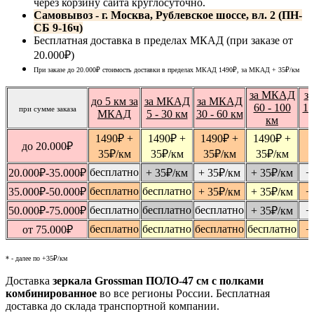
через корзину сайта круглосуточно.
Самовывоз - г. Москва, Рублевское шоссе, вл. 2 (ПН-
СБ 9-16ч)
Бесплатная доставка в пределах МКАД (при заказе от
20.000₽)
При заказе до 20.000₽ стоимость доставки в пределах МКАД 1490₽, за МКАД
+ 35
₽
/км
за МКАД
з
до 5 км за
за МКАД
за МКАД
60 - 100
10
при сумме заказа
МКАД
5 - 30 км
30 - 60 км
км
1490
₽
+
1490
₽
+
1490
₽
+
1490
₽
+
1
до 20.000
₽
35
₽
/км
35
₽
/км
35
₽
/км
35
₽
/км
бесплатно
20.000
₽
-35.000
₽
+ 35
₽
/км
+ 35
₽
/км
+ 35
₽
/км
+
бесплатно
бесплатно
35.000
₽
-50.000
₽
+ 35
₽
/км
+ 35
₽
/км
+
бесплатно
бесплатно
бесплатно
50.000
₽
-75.000
₽
+ 35
₽
/км
+
бесплатно
бесплатно
бесплатно
бесплатно
от 75.000
₽
+
* - далее по +35₽/км
Доставка
зеркала Grossman ПОЛО-47 см с полками
комбинированное
во все регионы России. Бесплатная
доставка до склада транспортной компании.