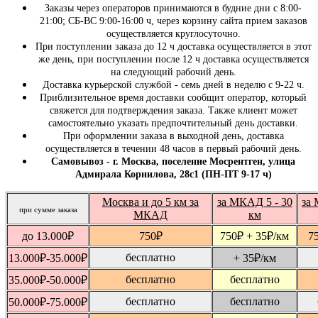
Заказы через операторов принимаются в будние дни с 8:00-
21:00; СБ-ВС 9:00-16:00 ч, через корзину сайта прием заказов
осуществляется круглосуточно.
При поступлении заказа до 12 ч доставка осуществляется в этот
же день, при поступлении после 12 ч доставка осуществляется
на следующий рабочий день.
Доставка курьерской службой - семь дней в неделю с 9-22 ч.
Приблизительное время доставки сообщит оператор, который
свяжется для подтверждения заказа. Также клиент может
самостоятельно указать предпочтительный день доставки.
При оформлении заказа в выходной день, доставка
осуществляется в течении 48 часов в первый рабочий день.
Самовывоз - г. Москва, поселение Мосрентген, улица
Адмирала Корнилова, 28с1 (ПН-ПТ 9-17 ч)
Москва и до 5 км за
за МКАД 5 - 30
за 
при сумме заказа
МКАД
км
до 13.000
₽
750
₽
750
₽
+ 35
₽
/км
7
бесплатно
13.000
₽
-35.000
₽
+ 35
₽
/км
бесплатно
бесплатно
35.000
₽
-50.000
₽
бесплатно
бесплатно
50.000
₽
-75.000
₽