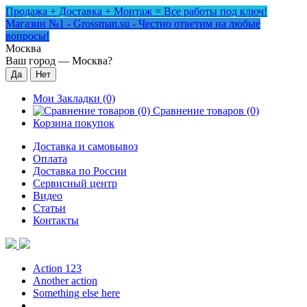
Продажа + Доставка + Монтаж = Все работы под ключ!
Магазин №1 - Grossman.su - Честно ответим на любые
вопросы!
Москва
Ваш город —
Москва
?
Мои Закладки (0)
Сравнение товаров (0)
Корзина покупок
Доставка и самовывоз
Оплата
Доставка по России
Сервисный центр
Видео
Статьи
Контакты
Action 123
Another action
Something else here