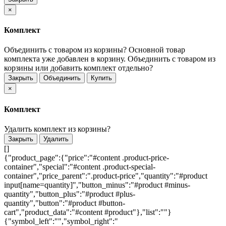
×
Комплект
Объединить с товаром из корзины?
Основной товар
комплекта уже добавлен в корзину. Объединить с товаром из
корзины или добавить комплект отдельно?
Закрыть
Объединить
Купить
×
Комплект
Удалить комплект из корзины?
Закрыть
Удалить
[]
{"product_page":{"price":"#content .product-price-
container","special":"#content .product-special-
container","price_parent":".product-price","quantity":"#product
input[name=quantity]","button_minus":"#product #minus-
quantity","button_plus":"#product #plus-
quantity","button":"#product #button-
cart","product_data":"#content #product"},"list":""}
{"symbol_left":"","symbol_right":"