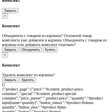
Комплект
Закрыть
×
Комплект
Объединить с товаром из корзины?
Основной товар
комплекта уже добавлен в корзину. Объединить с товаром из
корзины или добавить комплект отдельно?
Закрыть
Объединить
Купить
×
Комплект
Удалить комплект из корзины?
Закрыть
Удалить
[]
{"product_page":{"price":"#content .product-price-
container","special":"#content .product-special-
container","price_parent":".product-price","quantity":"#product
input[name=quantity]","button_minus":"#product #minus-
quantity","button_plus":"#product #plus-
quantity","button":"#product #button-