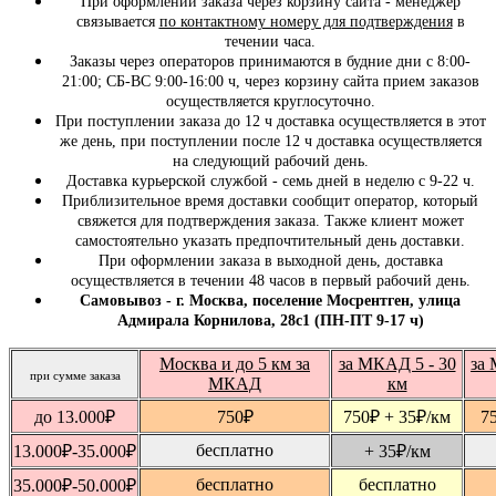
При оформлении заказа через корзину сайта - менеджер
связывается
по контактному номеру для подтверждения
в
течении часа.
Заказы через операторов принимаются в будние дни с 8:00-
21:00; СБ-ВС 9:00-16:00 ч, через корзину сайта прием заказов
осуществляется круглосуточно.
При поступлении заказа до 12 ч доставка осуществляется в этот
же день, при поступлении после 12 ч доставка осуществляется
на следующий рабочий день.
Доставка курьерской службой - семь дней в неделю с 9-22 ч.
Приблизительное время доставки сообщит оператор, который
свяжется для подтверждения заказа. Также клиент может
самостоятельно указать предпочтительный день доставки.
При оформлении заказа в выходной день, доставка
осуществляется в течении 48 часов в первый рабочий день.
Самовывоз - г. Москва, поселение Мосрентген, улица
Адмирала Корнилова, 28с1 (ПН-ПТ 9-17 ч)
Москва и до 5 км за
за МКАД 5 - 30
за 
при сумме заказа
МКАД
км
до 13.000
₽
750
₽
750
₽
+ 35
₽
/км
7
бесплатно
13.000
₽
-35.000
₽
+ 35
₽
/км
бесплатно
бесплатно
35.000
₽
-50.000
₽