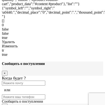
cart","product_data":"#content #product"},"list":""}
{"symbol_left":"","symbol_right":"
\u0440.","decimal_place":"0","decimal_point":".","thousand_point":
"}
[]
0
false
false
true
Удалить
Изменить
tr
true
Сообщить о поступлении
×
Когда будет
?
или
Сообщить о поступлении