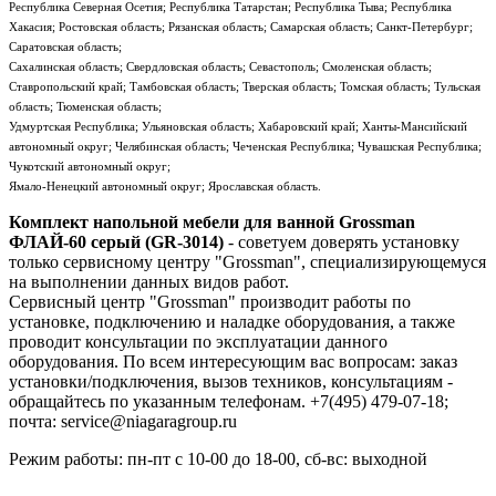
Республика Северная Осетия; Республика Татарстан; Республика Тыва; Республика
Хакасия; Ростовская область; Рязанская область; Самарская область; Санкт-Петербург;
Саратовская область;
Сахалинская область; Свердловская область; Севастополь; Смоленская область;
Ставропольский край; Тамбовская область; Тверская область; Томская область; Тульская
область; Тюменская область;
Удмуртская Республика; Ульяновская область; Хабаровский край; Ханты-Мансийский
автономный округ; Челябинская область; Чеченская Республика; Чувашская Республика;
Чукотский автономный округ;
Ямало-Ненецкий автономный округ; Ярославская область.
Комплект напольной мебели для ванной Grossman
ФЛАЙ-60 серый (GR-3014)
- советуем доверять установку
только сервисному центру "Grossman", специализирующемуся
на выполнении данных видов работ.
Сервисный центр "Grossman" производит работы по
установке, подключению и наладке оборудования, а также
проводит консультации по эксплуатации данного
оборудования. По всем интересующим вас вопросам: заказ
установки/подключения, вызов техников, консультациям -
обращайтесь по указанным телефонам. +7(495) 479-07-18;
почта: service@niagaragroup.ru
Режим работы: пн-пт с 10-00 до 18-00, сб-вс: выходной