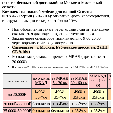
цене и с
бесплатной доставкой
по Москве и Московской
области.
Комплект напольной мебели для ванной Grossman
ФЛАЙ-60 серый (GR-3014)
: описание, фото, характеристики,
инструкция, акции и скидки от 5% до 15%.
При оформлении заказа через корзину сайта - менеджер
связывается для подтверждения в течении часа.
Заказы через операторов принимаются с 9:00-20:00,
через корзину сайта круглосуточно.
Самовывоз - г. Москва, Рублевское шоссе, вл. 2 (ПН-
СБ 9-16ч)
Бесплатная доставка в пределах МКАД (при заказе от
20.000₽)
При заказе до 20.000₽ стоимость доставки в пределах МКАД 1490₽, за МКАД
+ 35
₽
/км
за МКАД
з
до 5 км за
за МКАД
за МКАД
60 - 100
10
при сумме заказа
МКАД
5 - 30 км
30 - 60 км
км
1490
₽
+
1490
₽
+
1490
₽
+
1490
₽
+
1
до 20.000
₽
35
₽
/км
35
₽
/км
35
₽
/км
35
₽
/км
бесплатно
20.000
₽
-35.000
₽
+ 35
₽
/км
+ 35
₽
/км
+ 35
₽
/км
+
бесплатно
бесплатно
35.000
₽
-50.000
₽
+ 35
₽
/км
+ 35
₽
/км
+