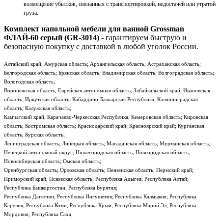
возмещение убытков, связанных с транспортировкой, недостачей или утратой
груза.
Комплект напольной мебели для ванной Grossman
ФЛАЙ-60 серый (GR-3014)
- гарантируем быструю и
безопасную покупку с доставкой в любой уголок России.
Алтайский край; Амурская область; Архангельская область; Астраханская область;
Белгородская область; Брянская область; Владимирская область; Волгоградская область;
Вологодская область;
Воронежская область; Еврейская автономная область; Забайкальский край; Ивановская
область; Иркутская область; Кабардино-Балкарская Республика; Калининградская
область; Калужская область;
Камчатский край; Карачаево-Черкесская Республика; Кемеровская область; Кировская
область; Костромская область; Краснодарский край; Красноярский край; Курганская
область; Курская область;
Ленинградская область; Липецкая область; Магаданская область; Мурманская область;
Ненецкий автономный округ; Нижегородская область; Новгородская область;
Новосибирская область; Омская область;
Оренбургская область; Орловская область; Пензенская область; Пермский край;
Приморский край; Псковская область; Республика Адыгея; Республика Алтай;
Республика Башкортостан; Республика Бурятия;
Республика Дагестан; Республика Ингушетия; Республика Калмыкия; Республика
Карелия; Республика Коми; Республика Крым; Республика Марий Эл; Республика
Мордовия; Республика Саха;