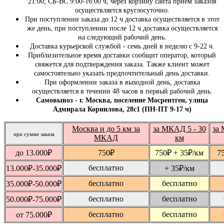
21:00; СБ-ВС 9:00-16:00 ч, через корзину сайта прием заказов
осуществляется круглосуточно.
При поступлении заказа до 12 ч доставка осуществляется в этот
же день, при поступлении после 12 ч доставка осуществляется
на следующий рабочий день.
Доставка курьерской службой - семь дней в неделю с 9-22 ч.
Приблизительное время доставки сообщит оператор, который
свяжется для подтверждения заказа. Также клиент может
самостоятельно указать предпочтительный день доставки.
При оформлении заказа в выходной день, доставка
осуществляется в течении 48 часов в первый рабочий день.
Самовывоз - г. Москва, поселение Мосрентген, улица
Адмирала Корнилова, 28с1 (ПН-ПТ 9-17 ч)
Москва и до 5 км за
за МКАД 5 - 30
за 
при сумме заказа
МКАД
км
до 13.000
₽
750
₽
750
₽
+ 35
₽
/км
7
бесплатно
13.000
₽
-35.000
₽
+ 35
₽
/км
бесплатно
бесплатно
35.000
₽
-50.000
₽
бесплатно
бесплатно
50.000
₽
-75.000
₽
бесплатно
бесплатно
от 75.000
₽