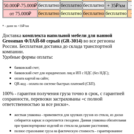
бесплатно
бесплатно
бесплатно
50.000
₽
-75.000
₽
+ 35
₽
/км
+
бесплатно
бесплатно
бесплатно
бесплатно
от 75.000
₽
+
* - далее по +35₽/км
Доставка
комплекта напольной мебели для ванной
Grossman ФЛАЙ-60 серый (GR-3014)
во все регионы
России. Бесплатная доставка до склада транспортной
компании.
Удобные формы оплаты:
банковский счет;
банковский счет для юридических лиц и ИП с НДС (без НДС);
оплата картой на сайте;
QR-код - оплата по системе быстрых платежей (СБП).
100% - гарантия получения груза точно в срок, с гарантией
сохранности, перевозки застрахованы «с полной
ответственностью за все риски».
жесткая упаковка - применяется для хрупких грузов из стекла, из доски
собирается каркас и скрепляется гвоздями. Данная упаковка обязательная
при транспортировке изделий из стекла на дальние расстояния;
полное страхование груза на фактическую стоимость - гарантированное