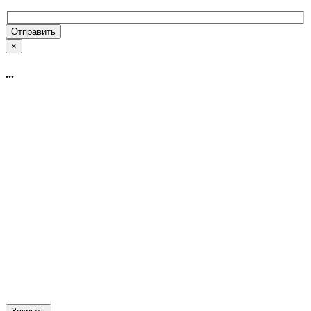
×
...