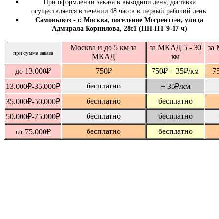
При оформлении заказа в выходной день, доставка
осуществляется в течении 48 часов в первый рабочий день.
Самовывоз - г. Москва, поселение Мосрентген, улица
Адмирала Корнилова, 28с1 (ПН-ПТ 9-17 ч)
Москва и до 5 км за
за МКАД 5 - 30
за 
при сумме заказа
МКАД
км
до 13.000
₽
750
₽
750
₽
+ 35
₽
/км
7
бесплатно
13.000
₽
-35.000
₽
+ 35
₽
/км
бесплатно
бесплатно
35.000
₽
-50.000
₽
бесплатно
бесплатно
50.000
₽
-75.000
₽
бесплатно
бесплатно
от 75.000
₽