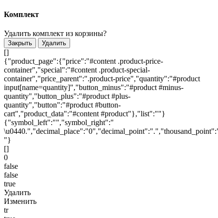
Комплект
Удалить комплект из корзины?
Закрыть
Удалить
[]
{"product_page":{"price":"#content .product-price-
container","special":"#content .product-special-
container","price_parent":".product-price","quantity":"#product
input[name=quantity]","button_minus":"#product #minus-
quantity","button_plus":"#product #plus-
quantity","button":"#product #button-
cart","product_data":"#content #product"},"list":""}
{"symbol_left":"","symbol_right":"
\u0440.","decimal_place":"0","decimal_point":".","thousand_point":
"}
[]
0
false
false
true
Удалить
Изменить
tr