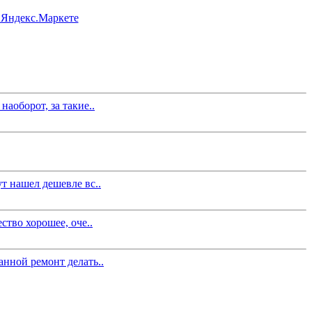
аоборот, за такие..
т нашел дешевле вс..
ство хорошее, оче..
анной ремонт делать..