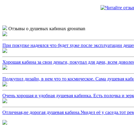
Отзывы о душевых кабинах grossman
При покупке надеялся что будет хуже после эксплуатации дешево
Хорошая кабина за свои деньги, покупал для дачи, всем довол
Подкупил дизайн, в нем что то космическое. Сама душевая каби
Очень хорошая и удобная душевая кабинка. Есть полочка и зерка
Отличная,не дорогая душевая кабина.Увидел её у саседа.тот ре