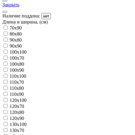
Закрыть
Наличие поддона:
нет
Длина и ширина, (см)
70x90
80x80
90x80
90x90
100x100
100x70
100x80
100x90
110x100
110x70
110x80
110x90
120x100
120x70
120x80
120x90
130x100
130x70