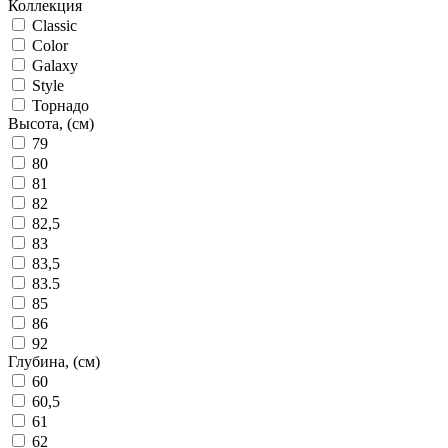
Коллекция
Classic
Color
Galaxy
Style
Торнадо
Высота, (см)
79
80
81
82
82,5
83
83,5
83.5
85
86
92
Глубина, (см)
60
60,5
61
62