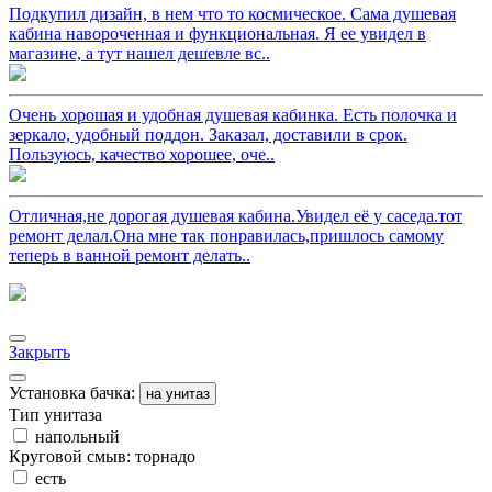
Подкупил дизайн, в нем что то космическое. Сама душевая
кабина навороченная и функциональная. Я ее увидел в
магазине, а тут нашел дешевле вс..
Очень хорошая и удобная душевая кабинка. Есть полочка и
зеркало, удобный поддон. Заказал, доставили в срок.
Пользуюсь, качество хорошее, оче..
Отличная,не дорогая душевая кабина.Увидел её у саседа.тот
ремонт делал.Она мне так понравилась,пришлось самому
теперь в ванной ремонт делать..
Закрыть
Установка бачка:
на унитаз
Тип унитаза
напольный
Круговой смыв: торнадо
есть