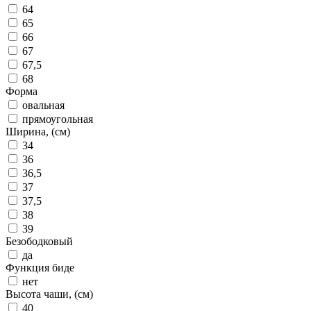
64
65
66
67
67,5
68
Форма
овальная
прямоугольная
Ширина, (см)
34
36
36,5
37
37,5
38
39
Безободковый
да
Функция биде
нет
Высота чаши, (см)
40