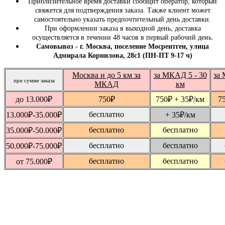
Приблизительное время доставки сообщит оператор, который
свяжется для подтверждения заказа. Также клиент может
самостоятельно указать предпочтительный день доставки.
При оформлении заказа в выходной день, доставка
осуществляется в течении 48 часов в первый рабочий день.
Самовывоз - г. Москва, поселение Мосрентген, улица
Адмирала Корнилова, 28с1 (ПН-ПТ 9-17 ч)
Москва и до 5 км за
за МКАД 5 - 30
за 
при сумме заказа
МКАД
км
до 13.000
₽
750
₽
750
₽
+ 35
₽
/км
7
бесплатно
13.000
₽
-35.000
₽
+ 35
₽
/км
бесплатно
бесплатно
35.000
₽
-50.000
₽
бесплатно
бесплатно
50.000
₽
-75.000
₽
бесплатно
бесплатно
от 75.000
₽