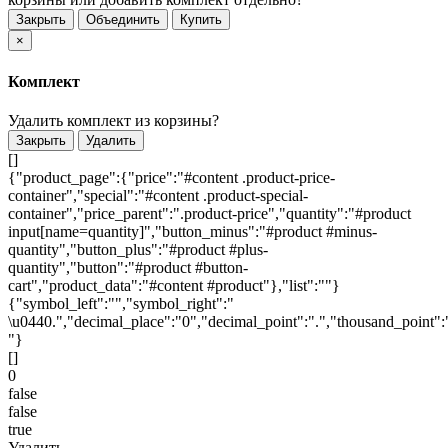
Закрыть
Объединить
Купить
×
Комплект
Удалить комплект из корзины?
Закрыть
Удалить
[]
{"product_page":{"price":"#content .product-price-
container","special":"#content .product-special-
container","price_parent":".product-price","quantity":"#product
input[name=quantity]","button_minus":"#product #minus-
quantity","button_plus":"#product #plus-
quantity","button":"#product #button-
cart","product_data":"#content #product"},"list":""}
{"symbol_left":"","symbol_right":"
\u0440.","decimal_place":"0","decimal_point":".","thousand_point":
"}
[]
0
false
false
true
Удалить