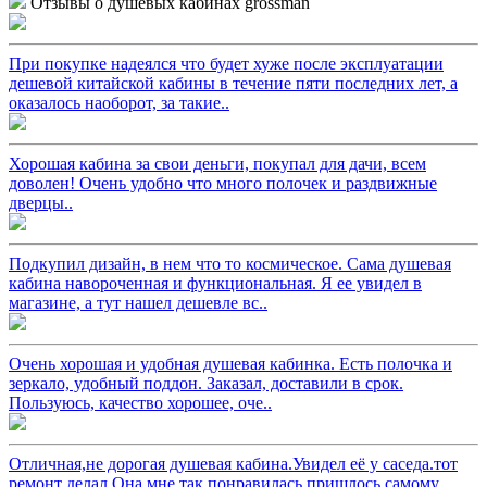
Отзывы о душевых кабинах grossman
При покупке надеялся что будет хуже после эксплуатации
дешевой китайской кабины в течение пяти последних лет, а
оказалось наоборот, за такие..
Хорошая кабина за свои деньги, покупал для дачи, всем
доволен! Очень удобно что много полочек и раздвижные
дверцы..
Подкупил дизайн, в нем что то космическое. Сама душевая
кабина навороченная и функциональная. Я ее увидел в
магазине, а тут нашел дешевле вс..
Очень хорошая и удобная душевая кабинка. Есть полочка и
зеркало, удобный поддон. Заказал, доставили в срок.
Пользуюсь, качество хорошее, оче..
Отличная,не дорогая душевая кабина.Увидел её у саседа.тот
ремонт делал.Она мне так понравилась,пришлось самому