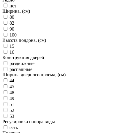
нет
Ширина, (см)
80
82
90
100
Высота поддона, (см)
15
16
Конструкция дверей
раздвижные
распашные
Ширина дверного проема, (см)
44
45
48
49
51
52
53
Регулировка напора воды
есть
Полочка