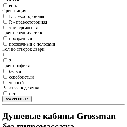
есть
Ориентация
L - левосторонняя
R - правосторонняя
универсальная
Цвет передних стенок
прозрачный
прозрачный с полосами
Кол-во створок двери
1
2
Цвет профиля
белый
серебристый
черный
Верхняя подсветка
нет
Все опции (17)
Душевые кабины Grossman
без гидромассажа